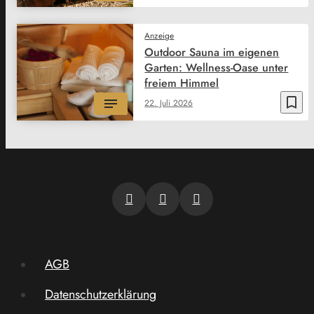
Anzeige
Outdoor Sauna im eigenen
Garten: Wellness-Oase unter
freiem Himmel
bookmark_border
22. Juli 2026
AGB
Datenschutzerklärung