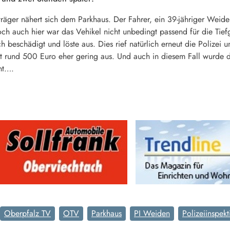
äger nähert sich dem Parkhaus. Der Fahrer, ein 39-jähriger Weidener
Doch auch hier war das Vehikel nicht unbedingt passend für die Tie
 beschädigt und löste aus. Dies rief natürlich erneut die Polizei 
it rund 500 Euro eher gering aus. Und auch in diesem Fall wurde d
nnt….
Oberpfalz TV
OTV
Parkhaus
PI Weiden
Polizeiinspek