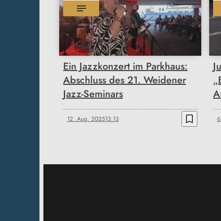
Ein Jazzkonzert im Parkhaus:
J
Abschluss des 21. Weidener
„
Jazz-Seminars
A
bookmark_border
12. Aug. 2025
13:13
6