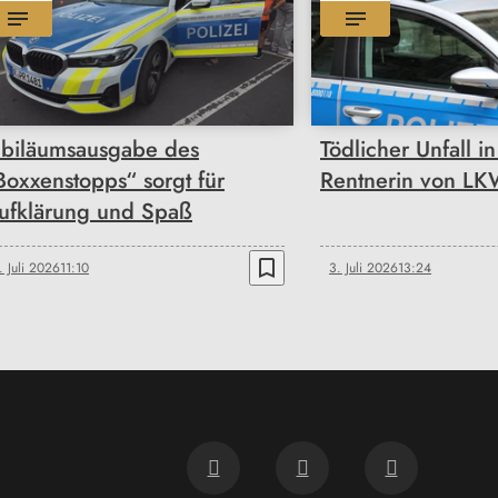
ubiläumsausgabe des
Tödlicher Unfall i
Boxxenstopps“ sorgt für
Rentnerin von LKW
ufklärung und Spaß
bookmark_border
. Juli 2026
11:10
3. Juli 2026
13:24