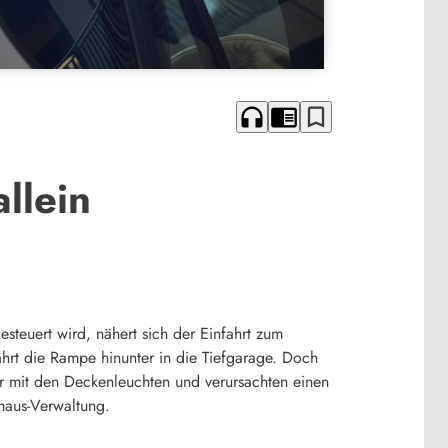
headphones
chrome_reader_mode
bookmark_border
llein
teuert wird, nähert sich der Einfahrt zum
ährt die Rampe hinunter in die Tiefgarage. Doch
r mit den Deckenleuchten und verursachten einen
haus-Verwaltung.