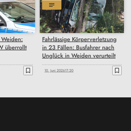
n Weiden:
Fahrlässige Körperverletzung
 überrollt
in 23 Fällen: Busfahrer nach
Unglück in Weiden verurteilt
bookmark_border
bookmark_border
10. Juni 2026
17:20