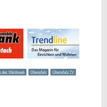
n der Waldnaab
Oberpfalz
Oberpfalz TV