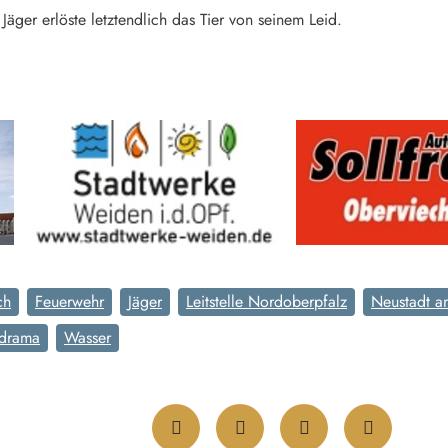
äger erlöste letztendlich das Tier von seinem Leid.
ch
Feuerwehr
Jäger
Leitstelle Nordoberpfalz
Neustadt a
rdrama
Wasser