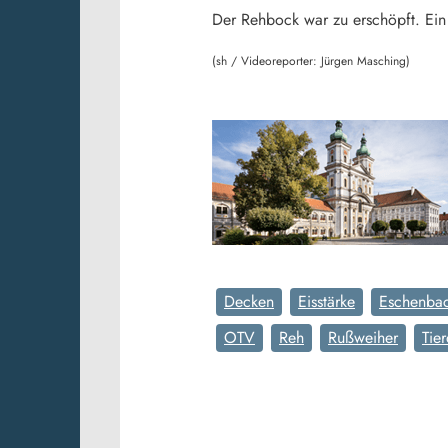
Der Rehbock war zu erschöpft. Ein J
(sh / Videoreporter: Jürgen Masching)
Decken
Eisstärke
Eschenba
OTV
Reh
Rußweiher
Tie