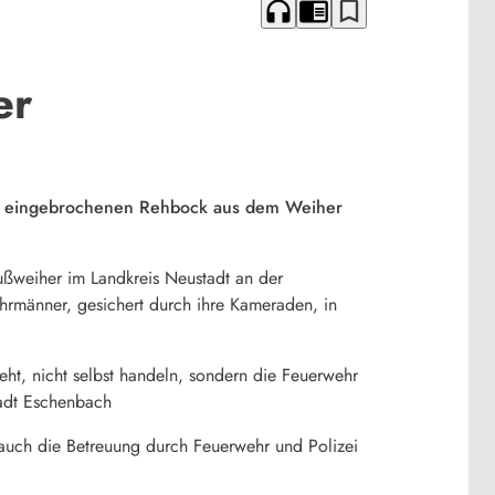
headphones
chrome_reader_mode
bookmark_border
er
en eingebrochenen Rehbock aus dem Weiher
weiher im Landkreis Neustadt an der
ehrmänner, gesichert durch ihre Kameraden, in
eht, nicht selbst handeln, sondern die Feuerwehr
tadt Eschenbach
 auch die Betreuung durch Feuerwehr und Polizei