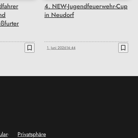
fahrer
4. NEW-Jugendfeuerwehr-Cup
nd
in Neudorf
eßfurter
bookmark_border
bookmark_border
1. Juni 2026
14:44
ular
Privatsphäre