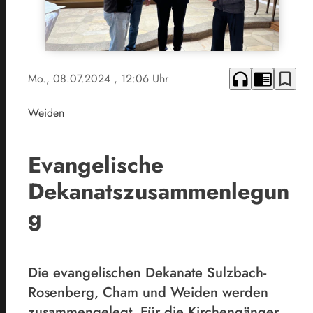
headphones
chrome_reader_mode
bookmark_border
Mo., 08.07.2024
, 12:06 Uhr
Weiden
Evangelische
Dekanatszusammenlegun
g
Die evangelischen Dekanate Sulzbach-
Rosenberg, Cham und Weiden werden
zusammengelegt. Für die Kirchengänger