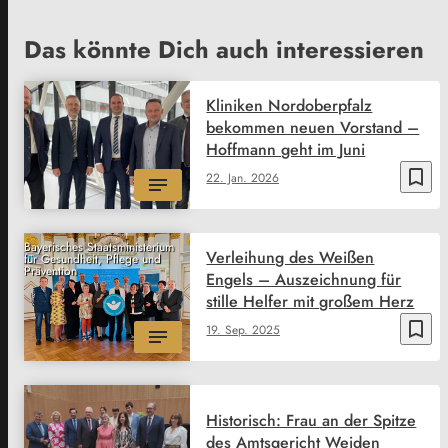
Das könnte Dich auch interessieren
Kliniken Nordoberpfalz
bekommen neuen Vorstand –
Hoffmann geht im Juni
bookmark_border
22. Jan. 2026
Bayerisches Staatsministerium
Verleihung des Weißen
für Gesundheit, Pflege und
Prävention
Engels – Auszeichnung für
stille Helfer mit großem Herz
bookmark_border
19. Sep. 2025
Historisch: Frau an der Spitze
des Amtsgericht Weiden