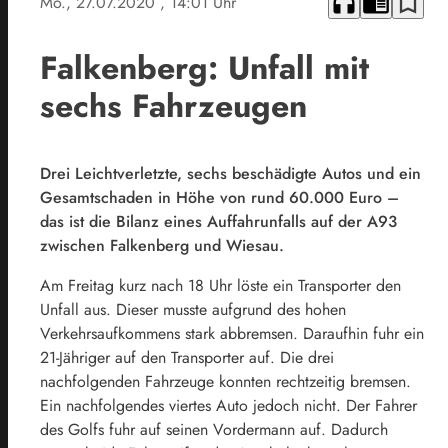
headphones
chrome_reader_mode
bookmark_border
Mo., 27.07.2020
, 14:01 Uhr
Falkenberg: Unfall mit
sechs Fahrzeugen
Drei Leichtverletzte, sechs beschädigte Autos und ein
Gesamtschaden in Höhe von rund 60.000 Euro –
das ist die Bilanz eines Auffahrunfalls auf der A93
zwischen Falkenberg und Wiesau.
Am Freitag kurz nach 18 Uhr löste ein Transporter den
Unfall aus. Dieser musste aufgrund des hohen
Verkehrsaufkommens stark abbremsen. Daraufhin fuhr ein
21-Jähriger auf den Transporter auf. Die drei
nachfolgenden Fahrzeuge konnten rechtzeitig bremsen.
Ein nachfolgendes viertes Auto jedoch nicht. Der Fahrer
des Golfs fuhr auf seinen Vordermann auf. Dadurch