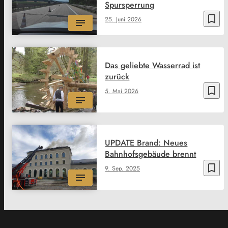
Spursperrung
bookmark_border
25. Juni 2026
Das geliebte Wasserrad ist
zurück
bookmark_border
5. Mai 2026
UPDATE Brand: Neues
Bahnhofsgebäude brennt
bookmark_border
9. Sep. 2025