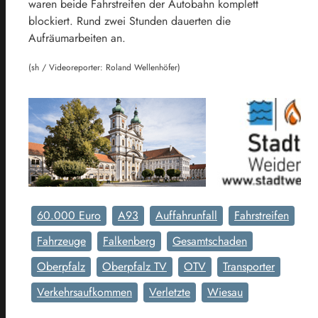
waren beide Fahrstreifen der Autobahn komplett
blockiert. Rund zwei Stunden dauerten die
Aufräumarbeiten an.
(sh / Videoreporter: Roland Wellenhöfer)
60.000 Euro
A93
Auffahrunfall
Fahrstreifen
Fahrzeuge
Falkenberg
Gesamtschaden
Oberpfalz
Oberpfalz TV
OTV
Transporter
Verkehrsaufkommen
Verletzte
Wiesau