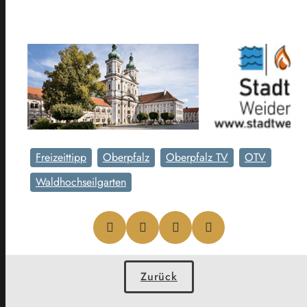
Freizeittipp
Oberpfalz
Oberpfalz TV
OTV
Waldhochseilgarten
Zurück