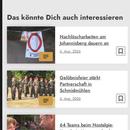
Das könnte Dich auch interessieren
Nachlöscharbeiten am
Johannisberg dauern an
bookmark_border
6. Aug. 2026
Gelöbnisfeier stärkt
Partnerschaft in
Schmidmühlen
bookmark_border
6. Aug. 2026
64 Teams beim Nostalgie-