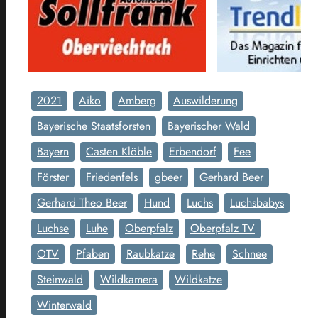
2021
Aiko
Amberg
Auswilderung
Bayerische Staatsforsten
Bayerischer Wald
Bayern
Casten Klöble
Erbendorf
Fee
Förster
Friedenfels
gbeer
Gerhard Beer
Gerhard Theo Beer
Hund
Luchs
Luchsbabys
Luchse
Luhe
Oberpfalz
Oberpfalz TV
OTV
Pfaben
Raubkatze
Rehe
Schnee
Steinwald
Wildkamera
Wildkatze
Winterwald