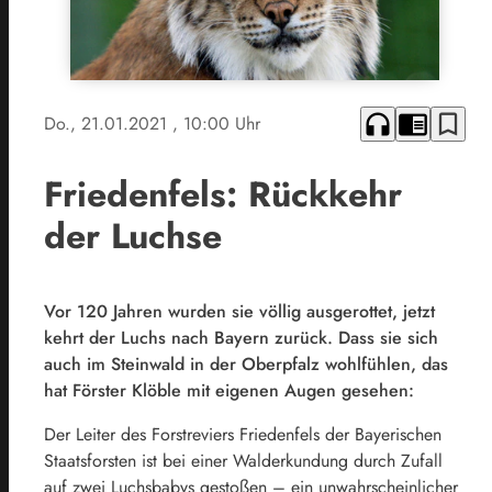
headphones
chrome_reader_mode
bookmark_border
Do., 21.01.2021
, 10:00 Uhr
Friedenfels: Rückkehr
der Luchse
Vor 120 Jahren wurden sie völlig ausgerottet, jetzt
kehrt der Luchs nach Bayern zurück. Dass sie sich
auch im Steinwald in der Oberpfalz wohlfühlen, das
hat Förster Klöble mit eigenen Augen gesehen:
Der Leiter des Forstreviers Friedenfels der Bayerischen
Staatsforsten ist bei einer Walderkundung durch Zufall
auf zwei Luchsbabys gestoßen – ein unwahrscheinlicher