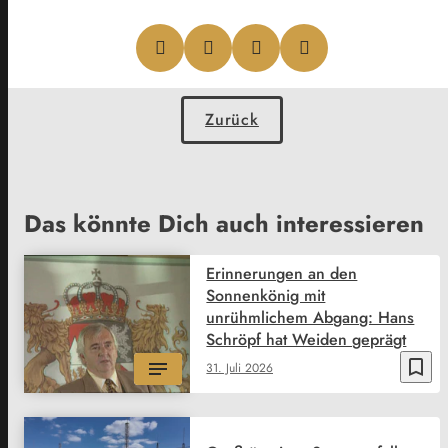
Zurück
Das könnte Dich auch interessieren
Erinnerungen an den
Sonnenkönig mit
unrühmlichem Abgang: Hans
Schröpf hat Weiden geprägt
bookmark_border
31. Juli 2026