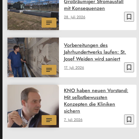
Großräumiger Stromausfall
mit Konsequenzen
bookmark_border
28. Juli 2026
Vorbereitungen des
Jahrhundertwerks laufen: St.
Josef Weiden wird saniert
bookmark_border
17. Juli 2026
KNO haben neuen Vorstand:
Mit selbstbewussten
Konzepten die Kliniken
sichern
bookmark_border
7. Juli 2026