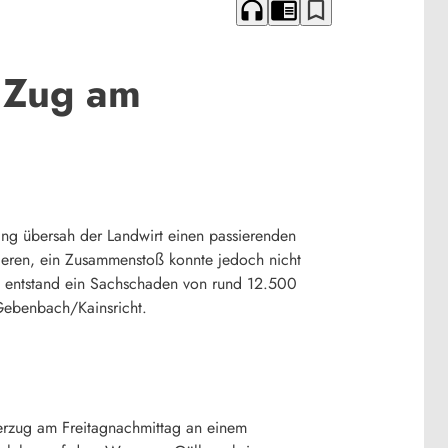
headphones
chrome_reader_mode
bookmark_border
t Zug am
ng übersah der Landwirt einen passierenden
gieren, ein Zusammenstoß konnte jedoch nicht
en entstand ein Sachschaden von rund 12.500
Gebenbach/Kainsricht.
terzug am Freitagnachmittag an einem