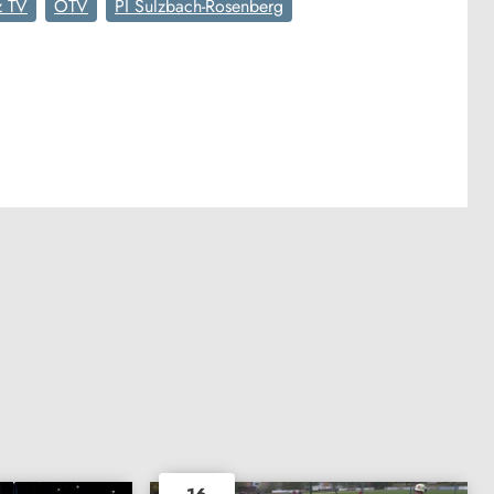
z TV
OTV
PI Sulzbach-Rosenberg