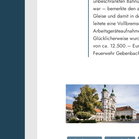
unbeschrankten Bahnü
war – bemerkte den au
Gleise und damit in d
leitete eine Vollbrem
Arbeitsgeräteaufnahme 
Glücklicherweise wur
von ca. 12.500.– Eur
Feuerwehr Gebenbach/K