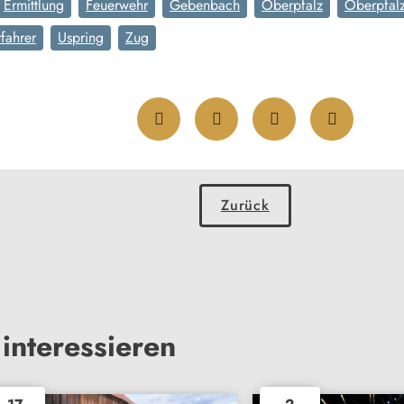
Ermittlung
Feuerwehr
Gebenbach
Oberpfalz
Oberpfal
rfahrer
Uspring
Zug
Zurück
interessieren