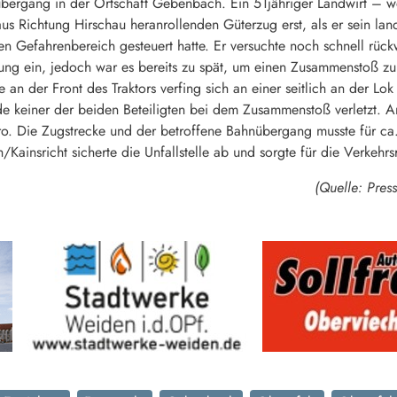
bergang in der Ortschaft Gebenbach. Ein 51jähriger Landwirt – 
s Richtung Hirschau heranrollenden Güterzug erst, als er sein land
en Gefahrenbereich gesteuert hatte. Er versuchte noch schnell rück
sung ein, jedoch war es bereits zu spät, um einen Zusammenstoß zu
an der Front des Traktors verfing sich an einer seitlich an der Lok
de keiner der beiden Beteiligten bei dem Zusammenstoß verletzt.
o. Die Zugstrecke und der betroffene Bahnübergang musste für ca
ainsricht sicherte die Unfallstelle ab und sorgte für die Verkehrs
(Quelle: Pres