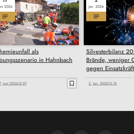
17
2
uni 2026
Jan. 2026
hemieunfall als
Silvesterbilanz 2
bungsszenario in Hahnbach
Brände, weniger 
gegen Einsatzkräf
bookmark_border
7. Juni 2026
13:57
2. Jan. 2026
13:15