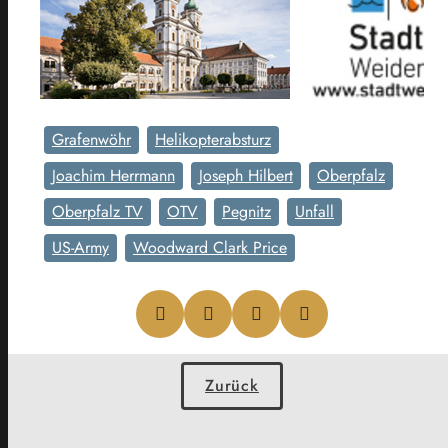
Grafenwöhr
Helikopterabsturz
Joachim Herrmann
Joseph Hilbert
Oberpfalz
Oberpfalz TV
OTV
Pegnitz
Unfall
US-Army
Woodward Clark Price
Zurück