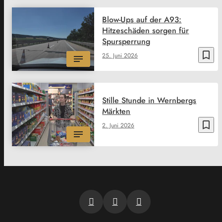
Blow-Ups auf der A93:
Hitzeschäden sorgen für
Spursperrung
bookmark_border
25. Juni 2026
Stille Stunde in Wernbergs
Märkten
bookmark_border
2. Juni 2026