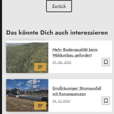
Zurück
Das könnte Dich auch interessieren
Mehr Bodenqualität beim
Waldumbau gefordert
bookmark_border
29. Okt. 2025
Großräumiger Stromausfall
mit Konsequenzen
bookmark_border
28. Juli 2026