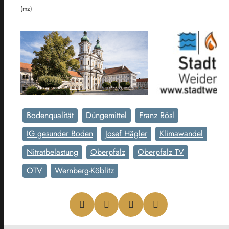
(mz)
Bodenqualität
Düngemittel
Franz Rösl
IG gesunder Boden
Josef Hägler
Klimawandel
Nitratbelastung
Oberpfalz
Oberpfalz TV
OTV
Wernberg-Köblitz