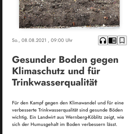
headphones
chrome_reader_mode
bookmark_border
So., 08.08.2021
, 09:00 Uhr
Gesunder Boden gegen
Klimaschutz und für
Trinkwasserqualität
Für den Kampf gegen den Klimawandel und für eine
verbesserte Trinkwasserqualität sind gesunde Böden
wichtig. Ein Landwirt aus Wernberg-Köblitz zeigt, wie
sich der Humusgehalt im Boden verbessern lässt.