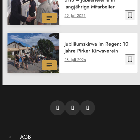
langjährige Mitarbeiter
bookmark_border
29. Juli 2026
Jubiläumskirwa im Regen: 10
Jahre Pirker Kirwaverein
bookmark_border
28. Juli 2026
AGB