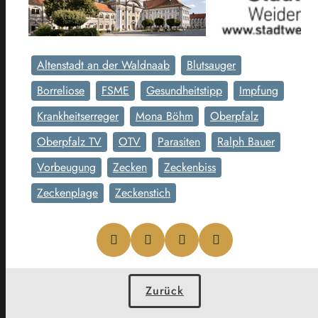
Altenstadt an der Waldnaab
Blutsauger
Borreliose
FSME
Gesundheitstipp
Impfung
Krankheitserreger
Mona Böhm
Oberpfalz
Oberpfalz TV
OTV
Parasiten
Ralph Bauer
Vorbeugung
Zecken
Zeckenbiss
Zeckenplage
Zeckenstich
Zurück