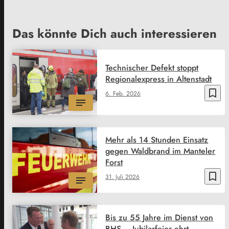
Das könnte Dich auch interessieren
Technischer Defekt stoppt
Regionalexpress in Altenstadt
bookmark_border
6. Feb. 2026
Mehr als 14 Stunden Einsatz
gegen Waldbrand im Manteler
Forst
bookmark_border
31. Juli 2026
Bis zu 55 Jahre im Dienst von
BHS – Jubilarfeier ehrt