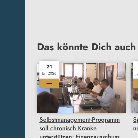
Das könnte Dich auch 
21
Juli 2026
J
Selbstmanagement-Programm
S
soll chronisch Kranke
n
unterstützen: Finanzausschuss