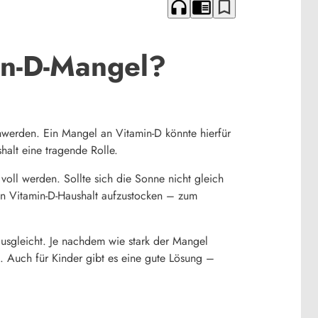
headphones
chrome_reader_mode
bookmark_border
in-D-Mangel?
chwerden. Ein Mangel an Vitamin-D könnte hierfür
halt eine tragende Rolle.
voll werden. Sollte sich die Sonne nicht gleich
en Vitamin-D-Haushalt aufzustocken – zum
ausgleicht. Je nachdem wie stark der Mangel
. Auch für Kinder gibt es eine gute Lösung –