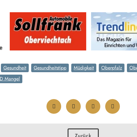
Gesundheit
Gesundheitstipp
Müdigkeit
Oberpfalz
Obe
 D Mangel
Zurück