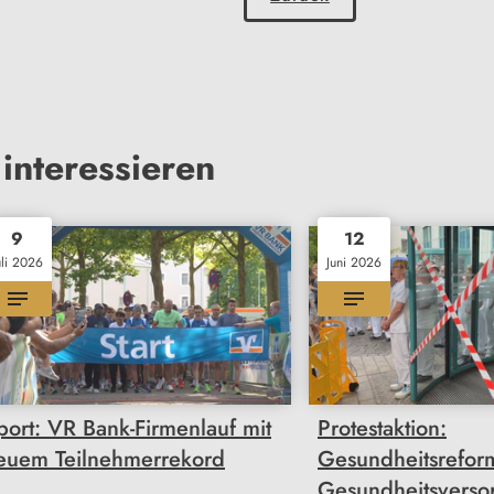
interessieren
9
12
uli 2026
Juni 2026
port: VR Bank-Firmenlauf mit
Protestaktion:
euem Teilnehmerrekord
Gesundheitsrefor
Gesundheitsverso