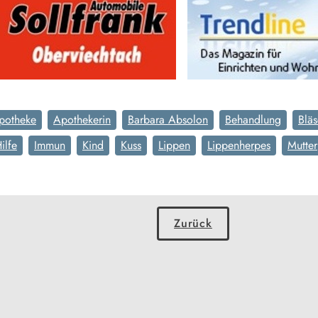
potheke
Apothekerin
Barbara Absolon
Behandlung
Blä
ilfe
Immun
Kind
Kuss
Lippen
Lippenherpes
Mutter
Zurück