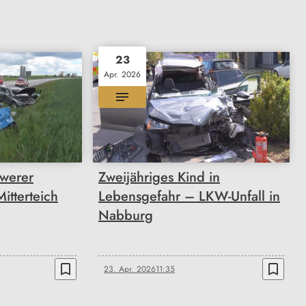
23
Apr. 2026
hwerer
Zweijähriges Kind in
Mitterteich
Lebensgefahr – LKW-Unfall in
Nabburg
bookmark_border
bookmark_border
23. Apr. 2026
11:35