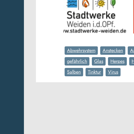
Abwehrsystem
Anstecken
A
gefährlich
Glas
Herpes
H
Salben
Tinktur
Virus