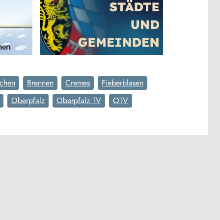
schen
Brennen
Cremes
Fieberblasen
Oberpfalz
Oberpfalz TV
OTV