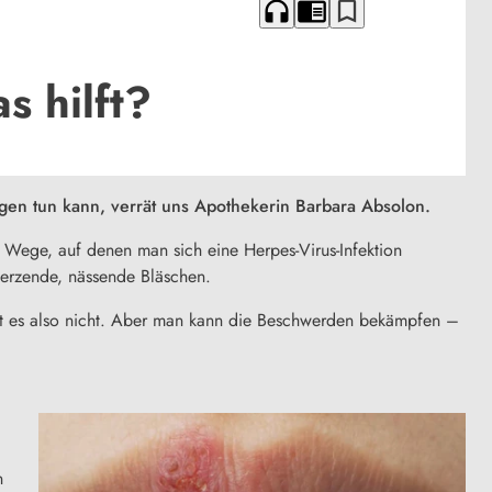
headphones
chrome_reader_mode
bookmark_border
s hilft?
gen tun kann, verrät uns Apothekerin Barbara Absolon.
e Wege, auf denen man sich eine Herpes-Virus-Infektion
merzende, nässende Bläschen.
bt es also nicht. Aber man kann die Beschwerden bekämpfen –
n