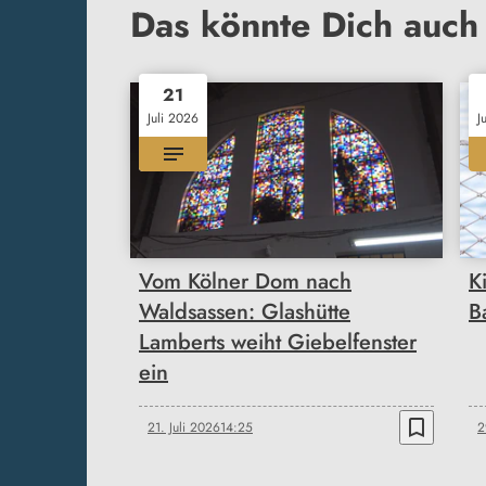
Das könnte Dich auch 
21
Juli 2026
J
Vom Kölner Dom nach
K
Waldsassen: Glashütte
B
Lamberts weiht Giebelfenster
ein
bookmark_border
21. Juli 2026
14:25
2