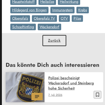
Hauptwirkstoff
Heilpilze
Heilwirkung
Hildegard von Bingen
Immunsystem
Krebs
Oberpfalz
Oberpfalz TV
OTV
Pilze
Schopftintling
Wackersdorf
Zurück
Das könnte Dich auch interessieren
Polizei bescheinigt
Wackersdorf und Steinberg
hohe Sicherheit
bookmark_border
7. Juli 2026