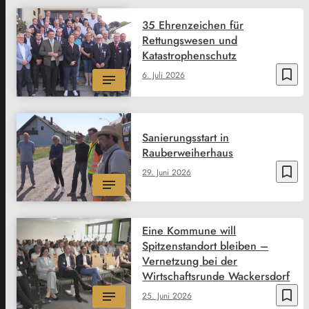
35 Ehrenzeichen für
Rettungswesen und
Katastrophenschutz
bookmark_border
6. Juli 2026
Sanierungsstart in
Rauberweiherhaus
bookmark_border
29. Juni 2026
Eine Kommune will
Spitzenstandort bleiben –
Vernetzung bei der
Wirtschaftsrunde Wackersdorf
bookmark_border
25. Juni 2026