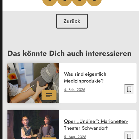
Zurück
Das könnte Dich auch interessieren
Was sind eigentlich
Medizinprodukte?
bookmark_border
4. Feb. 2026
Oper „Undine“: Marionetten-
Theater Schwandorf
bookmark_border
5. Aug. 2026