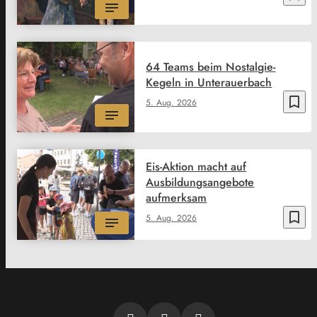
64 Teams beim Nostalgie-
Kegeln in Unterauerbach
bookmark_border
5. Aug. 2026
Eis-Aktion macht auf
Ausbildungsangebote
aufmerksam
bookmark_border
5. Aug. 2026