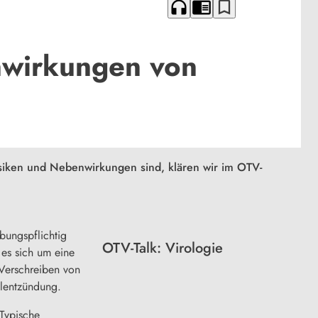
headphones
chrome_reader_mode
bookmark_border
nwirkungen von
isiken und Nebenwirkungen sind, klären wir im OTV-
ibungspflichtig
OTV-Talk: Virologie
 es sich um eine
 Verschreiben von
elentzündung.
 Typische