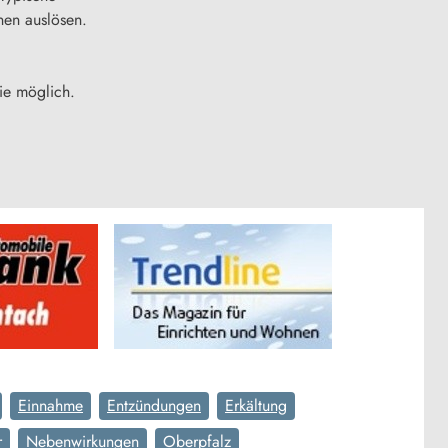
nen auslösen.
ie möglich.
Einnahme
Entzündungen
Erkältung
r
Nebenwirkungen
Oberpfalz