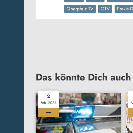
Oberpfalz TV
OTV
Praxis 
Das könnte Dich auch 
2
Feb. 2026
A