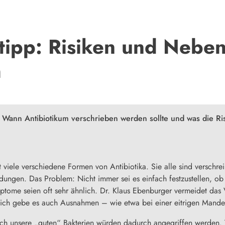
tipp: Risiken und Nebe
m
. Wann Antibiotikum verschrieben werden sollte und was die R
 viele verschiedene Formen von Antibiotika. Sie alle sind verschre
ndungen. Das Problem: Nicht immer sei es einfach festzustellen, ob
ymptome seien oft sehr ähnlich. Dr. Klaus Ebenburger vermeidet das
rlich gebe es auch Ausnahmen – wie etwa bei einer eitrigen Mand
Auch unsere „guten“ Bakterien würden dadurch angegriffen werden.