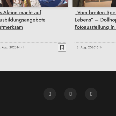
is-Aktion macht auf
„Vom breiten Spe
usbildungsangebote
Lebens“ – Dollhop
ufmerksam
Fotoausstellung i
bookmark_border
. Aug. 2026
14:44
3. Aug. 2026
16:14