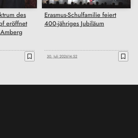
ktrum des
Erasmus-Schulfamilie feiert
f eröffnet
400-jähriges Jubiläum
n Amberg
bookmark_border
bookmark_border
30. Juli 2026
14:52