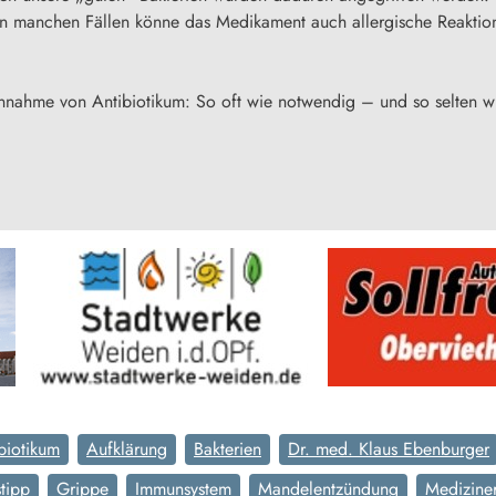
In manchen Fällen könne das Medikament auch allergische Reaktio
innahme von Antibiotikum: So oft wie notwendig – und so selten w
biotikum
Aufklärung
Bakterien
Dr. med. Klaus Ebenburger
tipp
Grippe
Immunsystem
Mandelentzündung
Medizine