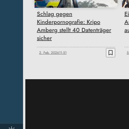
Schlag gegen
E
Kinderpornografie: Kripo
A
Amberg stellt 40 Datenträger
a
sicher
bookmark_border
2. Feb. 2026
11:51
5