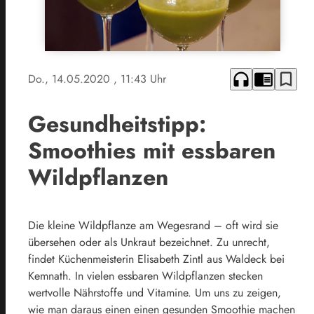
headphones
chrome_reader_mode
bookmark_border
Do., 14.05.2020
, 11:43 Uhr
Gesundheitstipp:
Smoothies mit essbaren
Wildpflanzen
Die kleine Wildpflanze am Wegesrand – oft wird sie
übersehen oder als Unkraut bezeichnet. Zu unrecht,
findet Küchenmeisterin Elisabeth Zintl aus Waldeck bei
Kemnath. In vielen essbaren Wildpflanzen stecken
wertvolle Nährstoffe und Vitamine. Um uns zu zeigen,
wie man daraus einen einen gesunden Smoothie machen