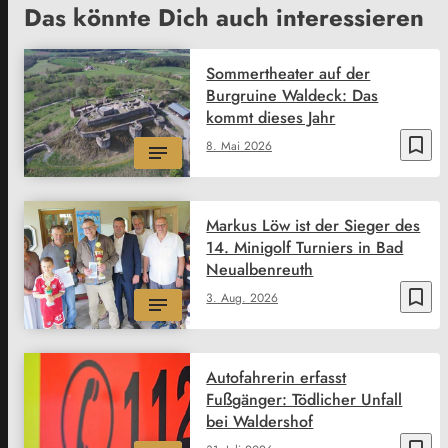
Das könnte Dich auch interessieren
Sommertheater auf der
Burgruine Waldeck: Das
kommt dieses Jahr
bookmark_border
8. Mai 2026
Markus Löw ist der Sieger des
14. Minigolf Turniers in Bad
Neualbenreuth
bookmark_border
3. Aug. 2026
Autofahrerin erfasst
Fußgänger: Tödlicher Unfall
bei Waldershof