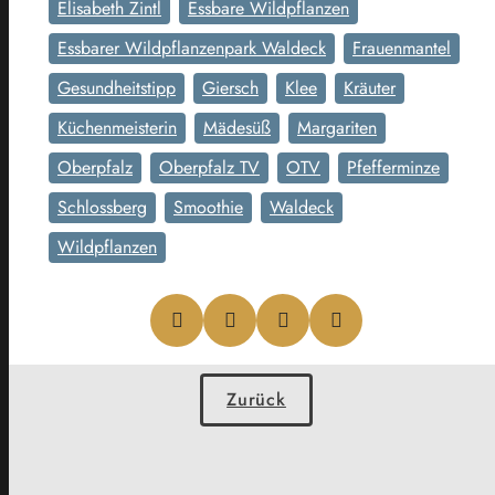
Elisabeth Zintl
Essbare Wildpflanzen
Essbarer Wildpflanzenpark Waldeck
Frauenmantel
Gesundheitstipp
Giersch
Klee
Kräuter
Küchenmeisterin
Mädesüß
Margariten
Oberpfalz
Oberpfalz TV
OTV
Pfefferminze
Schlossberg
Smoothie
Waldeck
Wildpflanzen
Zurück