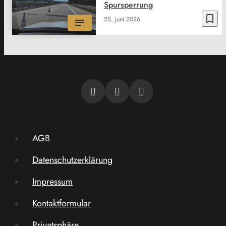
Spursperrung
bookmark_border
25. Juni 2026
AGB
Datenschutzerklärung
Impressum
Kontaktformular
Privatsphäre