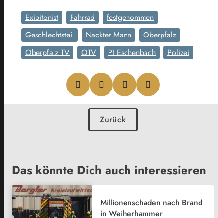
Exibitonist
Fahrrad
festgenommen
Geschlechtsteil
Nackter Mann
Oberpfalz
Oberpfalz TV
OTV
PI Eschenbach
Polizei
Zurück
Das könnte Dich auch interessieren
Millionenschaden nach Brand
in Weiherhammer