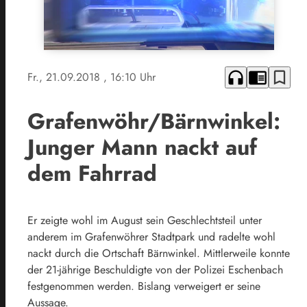
headphones
chrome_reader_mode
bookmark_border
Fr., 21.09.2018
, 16:10 Uhr
Grafenwöhr/Bärnwinkel:
Junger Mann nackt auf
dem Fahrrad
Er zeigte wohl im August sein Geschlechtsteil unter
anderem im Grafenwöhrer Stadtpark und radelte wohl
nackt durch die Ortschaft Bärnwinkel. Mittlerweile konnte
der 21-jährige Beschuldigte von der Polizei Eschenbach
festgenommen werden. Bislang verweigert er seine
Aussage.