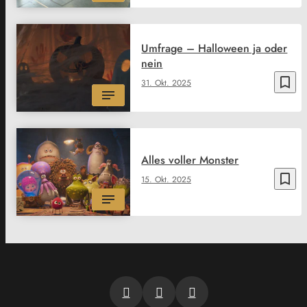
Umfrage – Halloween ja oder
nein
bookmark_border
31. Okt. 2025
Alles voller Monster
bookmark_border
15. Okt. 2025