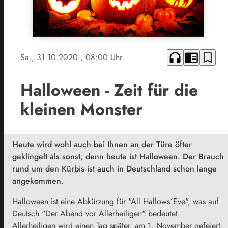
headphones
chrome_reader_mode
bookmark_border
Sa., 31.10.2020
, 08:00 Uhr
Halloween - Zeit für die
kleinen Monster
Heute wird wohl auch bei Ihnen an der Türe öfter
geklingelt als sonst, denn heute ist Halloween. Der Brauch
rund um den Kürbis ist auch in Deutschland schon lange
angekommen.
Halloween ist eine Abkürzung für "All Hallows´Eve", was auf
Deutsch "Der Abend vor Allerheiligen" bedeutet.
Allerheiligen wird einen Tag später, am 1. November gefeiert.