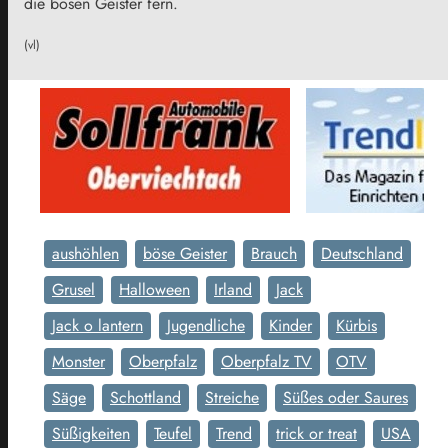
die bösen Geister fern.
(vl)
aushöhlen
böse Geister
Brauch
Deutschland
Grusel
Halloween
Irland
Jack
Jack o lantern
Jugendliche
Kinder
Kürbis
Monster
Oberpfalz
Oberpfalz TV
OTV
Säge
Schottland
Streiche
Süßes oder Saures
Süßigkeiten
Teufel
Trend
trick or treat
USA