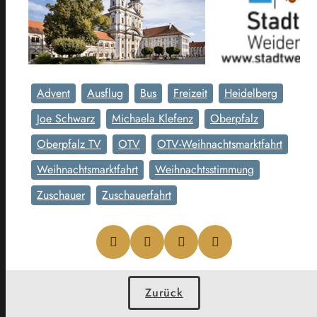
Advent
Ausflug
Bus
Freizeit
Heidelberg
Joe Schwarz
Michaela Klefenz
Oberpfalz
Oberpfalz TV
OTV
OTV-Weihnachtsmarktfahrt
Weihnachtsmarktfahrt
Weihnachtsstimmung
Zuschauer
Zuschauerfahrt
Zurück