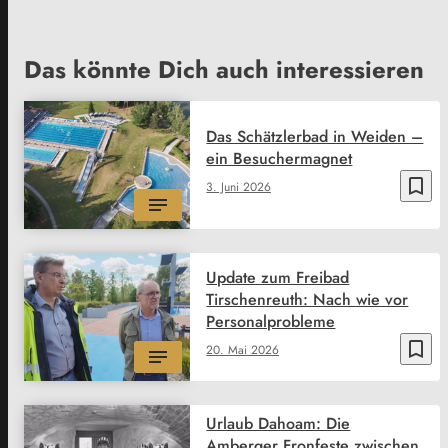
Das könnte Dich auch interessieren
Das Schätzlerbad in Weiden –
ein Besuchermagnet
bookmark_border
3. Juni 2026
Update zum Freibad
Tirschenreuth: Nach wie vor
Personalprobleme
bookmark_border
20. Mai 2026
Urlaub Dahoam: Die
Amberger Fronfeste zwischen