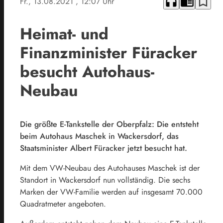
headphones
chrome_reader_mode
bookmark_border
Fr., 13.08.2021
, 12:07 Uhr
Heimat- und
Finanzminister Füracker
besucht Autohaus-
Neubau
Die größte E-Tankstelle der Oberpfalz: Die entsteht
beim Autohaus Maschek in Wackersdorf, das
Staatsminister Albert Füracker jetzt besucht hat.
Mit dem VW-Neubau des Autohauses Maschek ist der
Standort in Wackersdorf nun vollständig. Die sechs
Marken der VW-Familie werden auf insgesamt 70.000
Quadratmeter angeboten.