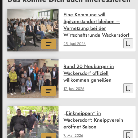
Eine Kommune will
Spitzenstandort bleiben –
Vernetzung bei der
Wirtschaftsrunde Wackersdorf
bookmark_border
25. Juni 2026
Rund 20 Neubürger in
Wackersdorf offiziell
willkommen geheißen
bookmark_border
17. Juni 2026
„Einkneippen“ in
Wackersdorf: Kneippverein
eröffnet Saison
bookmark_border
7. Mai 2026