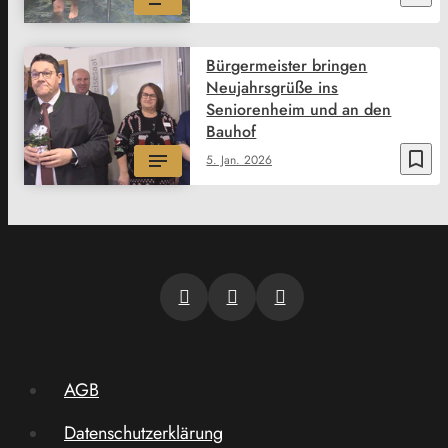
Bürgermeister bringen
Neujahrsgrüße ins
Seniorenheim und an den
Bauhof
bookmark_border
5. Jan. 2026
AGB
Datenschutzerklärung