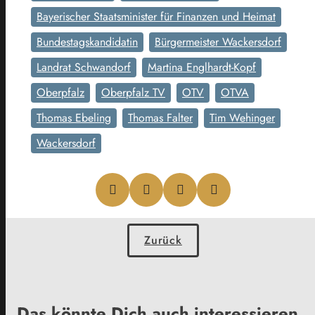
Bayerischer Staatsminister für Finanzen und Heimat
Bundestagskandidatin
Bürgermeister Wackersdorf
Landrat Schwandorf
Martina Englhardt-Kopf
Oberpfalz
Oberpfalz TV
OTV
OTVA
Thomas Ebeling
Thomas Falter
Tim Wehinger
Wackersdorf
Zurück
Das könnte Dich auch interessieren