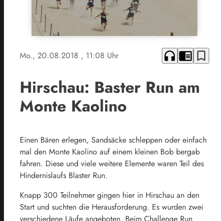
headphones
chrome_reader_mode
bookmark_border
Mo., 20.08.2018
, 11:08 Uhr
Hirschau: Baster Run am
Monte Kaolino
Einen Bären erlegen, Sandsäcke schleppen oder einfach
mal den Monte Kaolino auf einem kleinen Bob bergab
fahren. Diese und viele weitere Elemente waren Teil des
Hindernislaufs Blaster Run.
Knapp 300 Teilnehmer gingen hier in Hirschau an den
Start und suchten die Herausforderung. Es wurden zwei
verschiedene Läufe angeboten. Beim Challenge Run