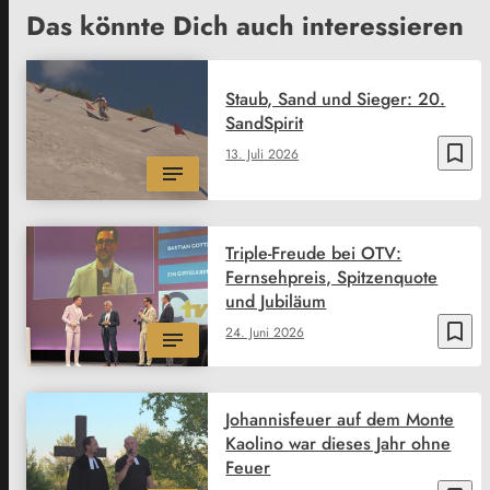
Das könnte Dich auch interessieren
Staub, Sand und Sieger: 20.
SandSpirit
bookmark_border
13. Juli 2026
Triple-Freude bei OTV:
Fernsehpreis, Spitzenquote
und Jubiläum
bookmark_border
24. Juni 2026
Johannisfeuer auf dem Monte
Kaolino war dieses Jahr ohne
Feuer