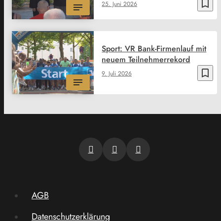
bookmark_border
25. Juni 2026
Sport: VR Bank-Firmenlauf mit
neuem Teilnehmerrekord
bookmark_border
9. Juli 2026
AGB
Datenschutzerklärung