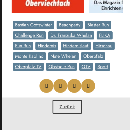
Bastian Gottswinter
Beachparty
Blaster Run
Challenge Run
Dr. Franziska Whelan
FLIKA
Fun Run
Hindernis
Hindernislauf
Hirschau
Monte Kaolino
Nate Whelan
Oberpfalz
Oberpfalz TV
Obstacle Run
OTV
Sport
Zurück