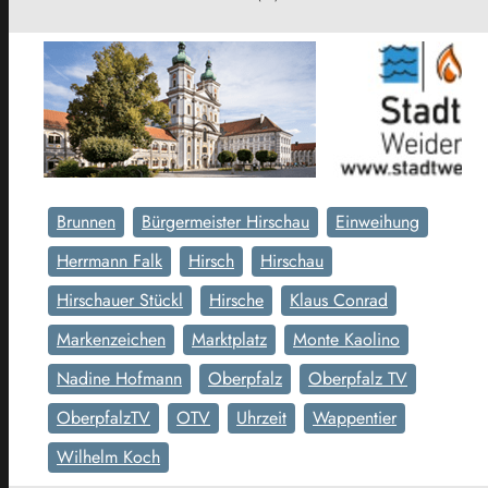
Brunnen
Bürgermeister Hirschau
Einweihung
Herrmann Falk
Hirsch
Hirschau
Hirschauer Stückl
Hirsche
Klaus Conrad
Markenzeichen
Marktplatz
Monte Kaolino
Nadine Hofmann
Oberpfalz
Oberpfalz TV
OberpfalzTV
OTV
Uhrzeit
Wappentier
Wilhelm Koch