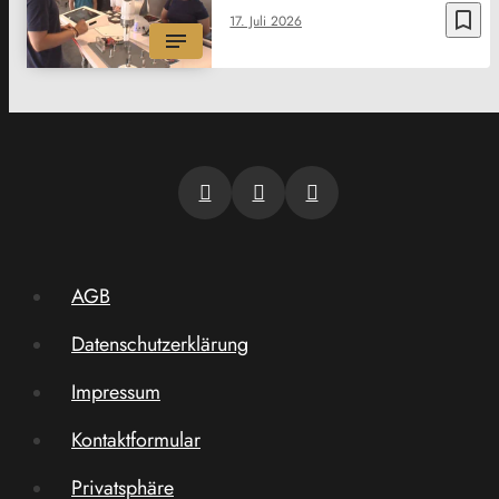
bookmark_border
17. Juli 2026
AGB
Datenschutzerklärung
Impressum
Kontaktformular
Privatsphäre