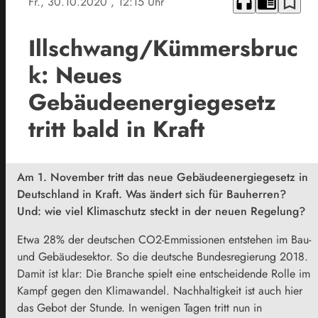
headphones
chrome_reader_mode
bookmark_border
Fr., 30.10.2020
, 12:15 Uhr
Illschwang/Kümmersbruc
k: Neues
Gebäudeenergiegesetz
tritt bald in Kraft
Am 1. November tritt das neue Gebäudeenergiegesetz in
Deutschland in Kraft. Was ändert sich für Bauherren?
Und: wie viel Klimaschutz steckt in der neuen Regelung?
Etwa 28% der deutschen CO2-Emmissionen entstehen im Bau-
und Gebäudesektor. So die deutsche Bundesregierung 2018.
Damit ist klar: Die Branche spielt eine entscheidende Rolle im
Kampf gegen den Klimawandel. Nachhaltigkeit ist auch hier
das Gebot der Stunde. In wenigen Tagen tritt nun in