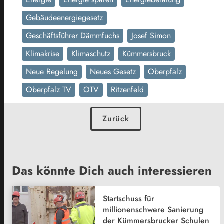
Gebäudeenergiegesetz
Geschäftsführer Dämmfuchs
Josef Simon
Klimakrise
Klimaschutz
Kümmersbruck
Neue Regelung
Neues Gesetz
Oberpfalz
Oberpfalz TV
OTV
Ritzenfeld
Zurück
Das könnte Dich auch interessieren
Startschuss für
millionenschwere Sanierung
der Kümmersbrucker Schulen