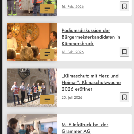
bookmark_border
16. Feb. 2026
Podiumsdiskussion der
Bürgermeisterkandidaten in
Kümmersbruck
bookmark_border
16. Feb. 2026
„Klimaschutz mit Herz und
Heimat“: Klimaschutzwoche
2026 eröffnet
bookmark_border
20. Juli 2026
M+E InfoTruck bei der
Grammer AG