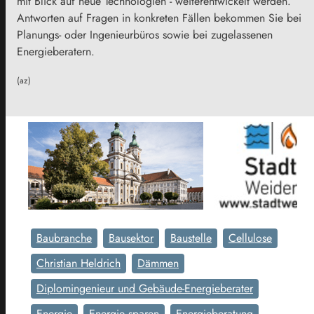
mit Blick auf neue Technologien - weiterentwickelt werden.
Antworten auf Fragen in konkreten Fällen bekommen Sie bei
Planungs- oder Ingenieurbüros sowie bei zugelassenen
Energieberatern.
(az)
Baubranche
Bausektor
Baustelle
Cellulose
Christian Heldrich
Dämmen
Diplomingenieur und Gebäude-Energieberater
Energie
Energie sparen
Energieberatung