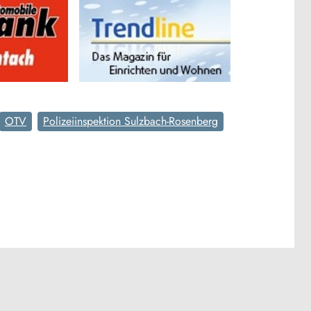
OTV
Polizeiinspektion Sulzbach-Rosenberg