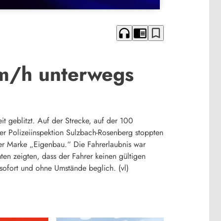
headphones
chrome_reader_mode
bookmark_border
km/h unterwegs
 geblitzt. Auf der Strecke, auf der 100
er Polizeiinspektion Sulzbach-Rosenberg stoppten
der Marke „Eigenbau.“ Die Fahrerlaubnis war
ten zeigten, dass der Fahrer keinen gültigen
 sofort und ohne Umstände beglich. (vl)