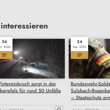
interessieren
26
24
an. 2026
Sep. 2025
intereinbruch sorgt in der
Bundeswehr-Solda
berpfalz für rund 50 Unfälle
Sulzbach-Rosenber
– Staatsschutz ermi
bookmark_border
6. Jan. 2026
13:35
24. Sep. 2025
12:53