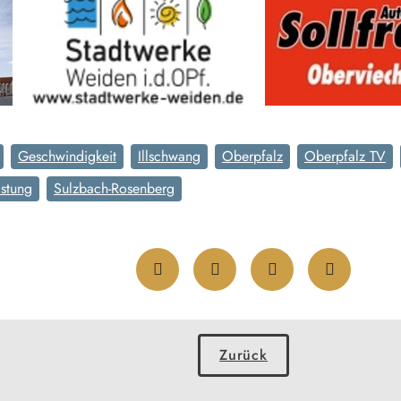
Geschwindigkeit
Illschwang
Oberpfalz
Oberpfalz TV
istung
Sulzbach-Rosenberg
Zurück