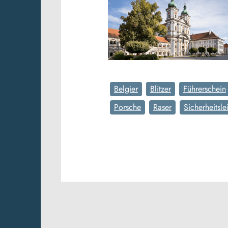
Belgier
Blitzer
Führerschein
Porsche
Raser
Sicherheitsle