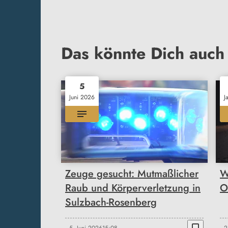
Das könnte Dich auch 
5
Juni 2026
J
Zeuge gesucht: Mutmaßlicher
W
Raub und Körperverletzung in
O
Sulzbach-Rosenberg
bookmark_border
5. Juni 2026
15:08
2