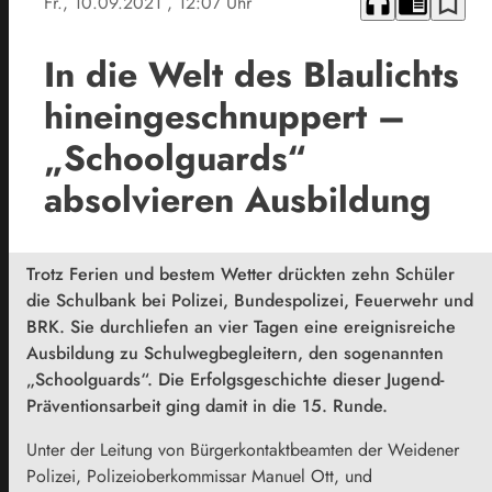
headphones
chrome_reader_mode
bookmark_border
Fr., 10.09.2021
, 12:07 Uhr
In die Welt des Blaulichts
hineingeschnuppert –
„Schoolguards“
absolvieren Ausbildung
Trotz Ferien und bestem Wetter drückten zehn Schüler
die Schulbank bei Polizei, Bundespolizei, Feuerwehr und
BRK. Sie durchliefen an vier Tagen eine ereignisreiche
Ausbildung zu Schulwegbegleitern, den sogenannten
„Schoolguards“. Die Erfolgsgeschichte dieser Jugend-
Präventionsarbeit ging damit in die 15. Runde.
Unter der Leitung von Bürgerkontaktbeamten der Weidener
Polizei, Polizeioberkommissar Manuel Ott, und