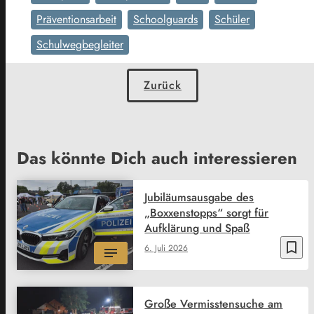
Präventionsarbeit
Schoolguards
Schüler
Schulwegbegleiter
Zurück
Das könnte Dich auch interessieren
Jubiläumsausgabe des
„Boxxenstopps“ sorgt für
Aufklärung und Spaß
bookmark_border
6. Juli 2026
Große Vermisstensuche am