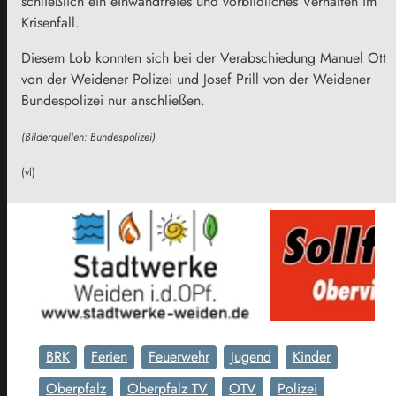
schließlich ein einwandfreies und vorbildliches Verhalten im
Krisenfall.
Diesem Lob konnten sich bei der Verabschiedung Manuel Ott
von der Weidener Polizei und Josef Prill von der Weidener
Bundespolizei nur anschließen.
(Bilderquellen: Bundespolizei)
(vl)
BRK
Ferien
Feuerwehr
Jugend
Kinder
Oberpfalz
Oberpfalz TV
OTV
Polizei