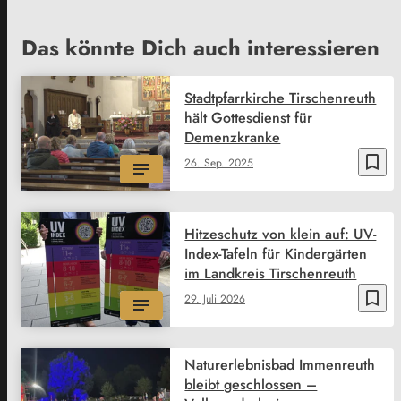
Das könnte Dich auch interessieren
Stadtpfarrkirche Tirschenreuth
hält Gottesdienst für
Demenzkranke
bookmark_border
26. Sep. 2025
Hitzeschutz von klein auf: UV-
Index-Tafeln für Kindergärten
im Landkreis Tirschenreuth
bookmark_border
29. Juli 2026
Naturerlebnisbad Immenreuth
bleibt geschlossen –