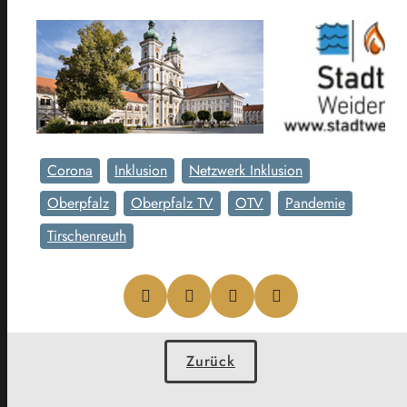
Corona
Inklusion
Netzwerk Inklusion
Oberpfalz
Oberpfalz TV
OTV
Pandemie
Tirschenreuth
Zurück