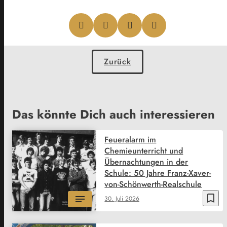
Zurück
Das könnte Dich auch interessieren
Feueralarm im
Chemieunterricht und
Übernachtungen in der
Schule: 50 Jahre Franz-Xaver-
von-Schönwerth-Realschule
bookmark_border
30. Juli 2026