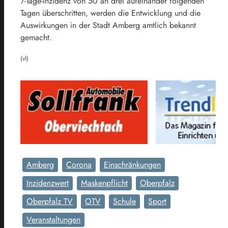
7-Tage-Inzidenz von 50 an drei aufeinander folgenden
Tagen überschritten, werden die Entwicklung und die
Auswirkungen in der Stadt Amberg amtlich bekannt
gemacht.
(vl)
Amberg
Corona
Einschränkungen
Inzidenzwert
Maskenpflicht
Oberpfalz
Oberpfalz TV
OTV
Schule
Sport
Veranstaltungen