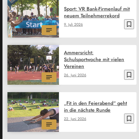
Sport: VR Bank-Firmenlauf mit
neuem Teilnehmerrekord
bookmark_border
9. Juli 2026
Ammersricht:
Schulsportwoche mit vielen
Vereinen
bookmark_border
26. Juni 2026
„Fit in den Feierabend“ geht
in die nächste Runde
bookmark_border
22. Juni 2026