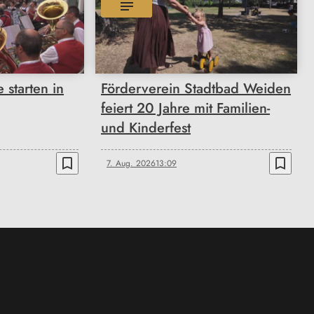
 starten in
Förderverein Stadtbad Weiden
feiert 20 Jahre mit Familien-
und Kinderfest
bookmark_border
bookmark_border
7. Aug. 2026
13:09