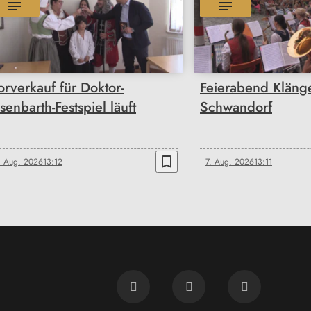
orverkauf für Doktor-
Feierabend Klänge
isenbarth-Festspiel läuft
Schwandorf
bookmark_border
. Aug. 2026
13:12
7. Aug. 2026
13:11