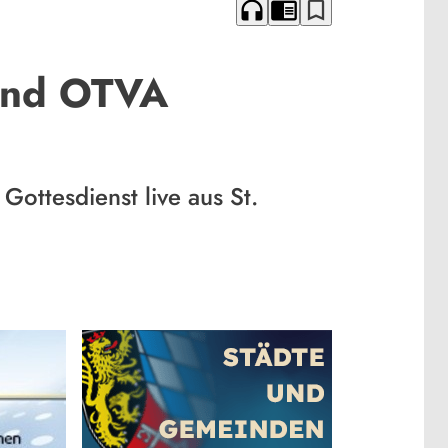
headphones
chrome_reader_mode
bookmark_border
 und OTVA
ottesdienst live aus St.