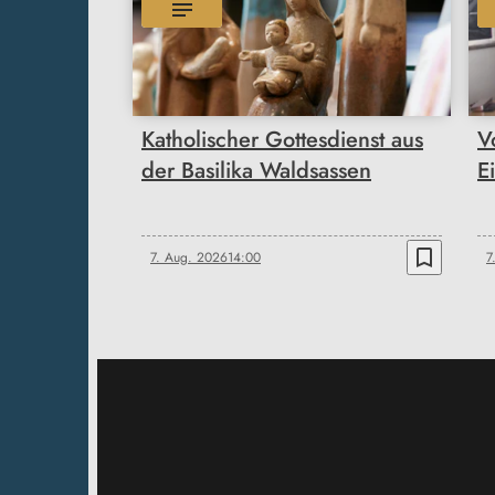
Katholischer Gottesdienst aus
V
der Basilika Waldsassen
E
bookmark_border
7. Aug. 2026
14:00
7