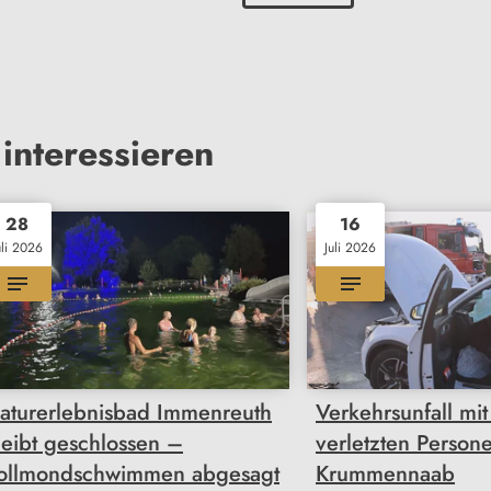
interessieren
28
16
uli 2026
Juli 2026
aturerlebnisbad Immenreuth
Verkehrsunfall mit
leibt geschlossen –
verletzten Person
ollmondschwimmen abgesagt
Krummennaab