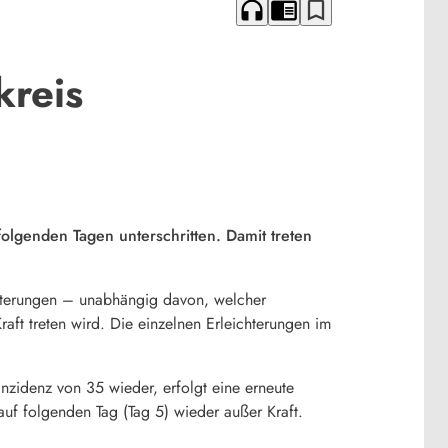
headphones
chrome_reader_mode
bookmark_border
kreis
olgenden Tagen unterschritten. Damit treten
hterungen – unabhängig davon, welcher
ft treten wird. Die einzelnen Erleichterungen im
Inzidenz von 35 wieder, erfolgt eine erneute
uf folgenden Tag (Tag 5) wieder außer Kraft.