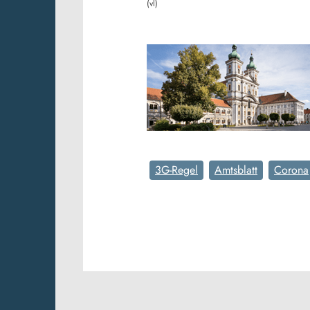
(vl)
3G-Regel
Amtsblatt
Corona