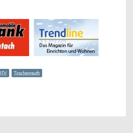
OTV
Tirschenreuth