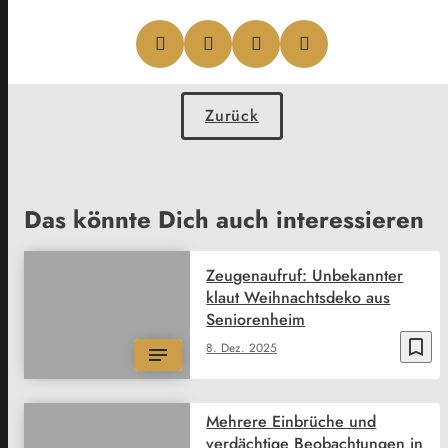
Zurück
Das könnte Dich auch interessieren
Zeugenaufruf: Unbekannter
klaut Weihnachtsdeko aus
Seniorenheim
bookmark_border
8. Dez. 2025
Mehrere Einbrüche und
verdächtige Beobachtungen in