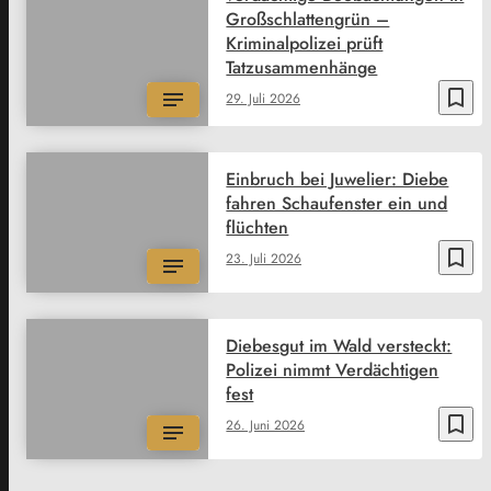
Großschlattengrün –
Kriminalpolizei prüft
Tatzusammenhänge
bookmark_border
29. Juli 2026
Einbruch bei Juwelier: Diebe
fahren Schaufenster ein und
flüchten
bookmark_border
23. Juli 2026
Diebesgut im Wald versteckt:
Polizei nimmt Verdächtigen
fest
bookmark_border
26. Juni 2026