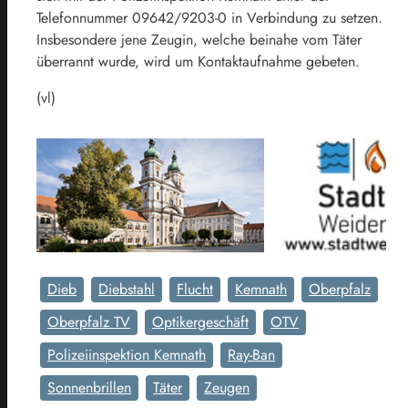
Telefonnummer 09642/9203-0 in Verbindung zu setzen.
Insbesondere jene Zeugin, welche beinahe vom Täter
überrannt wurde, wird um Kontaktaufnahme gebeten.
(vl)
Dieb
Diebstahl
Flucht
Kemnath
Oberpfalz
Oberpfalz TV
Optikergeschäft
OTV
Polizeiinspektion Kemnath
Ray-Ban
Sonnenbrillen
Täter
Zeugen