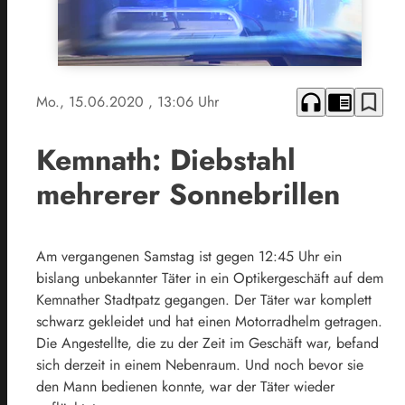
headphones
chrome_reader_mode
bookmark_border
Mo., 15.06.2020
, 13:06 Uhr
Kemnath: Diebstahl
mehrerer Sonnebrillen
Am vergangenen Samstag ist gegen 12:45 Uhr ein
bislang unbekannter Täter in ein Optikergeschäft auf dem
Kemnather Stadtpatz gegangen. Der Täter war komplett
schwarz gekleidet und hat einen Motorradhelm getragen.
Die Angestellte, die zu der Zeit im Geschäft war, befand
sich derzeit in einem Nebenraum. Und noch bevor sie
den Mann bedienen konnte, war der Täter wieder