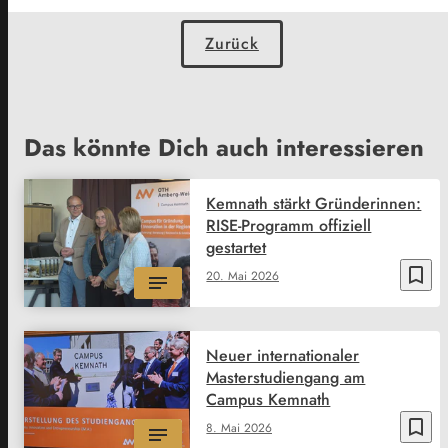
Zurück
Das könnte Dich auch interessieren
Kemnath stärkt Gründerinnen:
RISE-Programm offiziell
gestartet
bookmark_border
20. Mai 2026
Neuer internationaler
Masterstudiengang am
Campus Kemnath
bookmark_border
8. Mai 2026