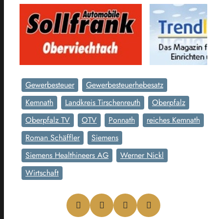
Gewerbesteuer
Gewerbesteuerhebesatz
Kemnath
Landkreis Tirschenreuth
Oberpfalz
Oberpfalz TV
OTV
Ponnath
reiches Kemnath
Roman Schäffler
Siemens
Siemens Healthineers AG
Werner Nickl
Wirtschaft