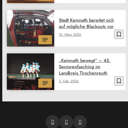
Stadt Kemnath bereitet sich
auf mögliche Blackouts vor
bookmark_border
10. März 2026
„Kemnath bewegt“ – 45.
Seniorenfasching im
Landkreis Tirschenreuth
bookmark_border
3. Feb. 2026