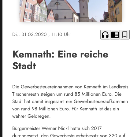
headphones
chrome_reader_mode
bookmark_border
Di., 31.03.2020
, 11:10 Uhr
Kemnath: Eine reiche
Stadt
Die Gewerbesteuereinnahmen von Kemnath im Landkreis
Tirschenreuth steigen um rund 85 Millionen Euro. Die
Stadt hat damit insgesamt ein Gewerbesteueraufkommen
von rund 98 Millionen Euro. Für Kemnath ist das ein
wahrer Geldregen.
Bürgermeister Werner Nickl hatte sich 2017
durchgesetzt, den Gewerbesteuerhebesatz von 320 auf