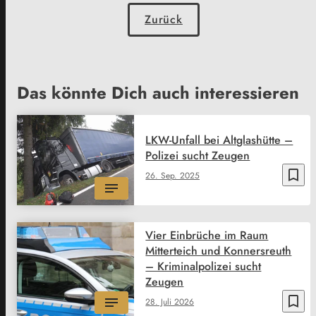
Zurück
Das könnte Dich auch interessieren
LKW-Unfall bei Altglashütte –
Polizei sucht Zeugen
bookmark_border
26. Sep. 2025
Vier Einbrüche im Raum
Mitterteich und Konnersreuth
– Kriminalpolizei sucht
Zeugen
bookmark_border
28. Juli 2026