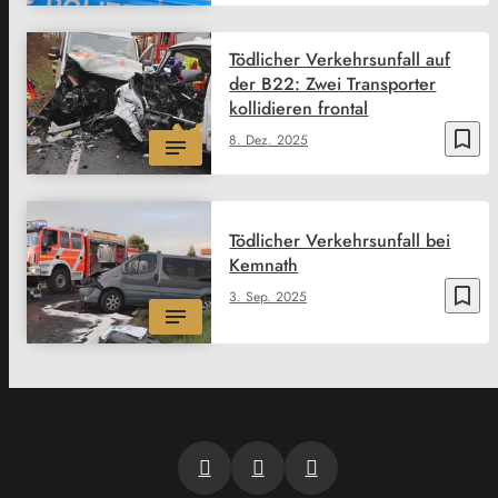
Tödlicher Verkehrsunfall auf
der B22: Zwei Transporter
kollidieren frontal
bookmark_border
8. Dez. 2025
Tödlicher Verkehrsunfall bei
Kemnath
bookmark_border
3. Sep. 2025