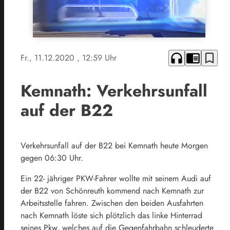
headphones
chrome_reader_mode
bookmark_border
Fr., 11.12.2020
, 12:59 Uhr
Kemnath: Verkehrsunfall
auf der B22
Verkehrsunfall auf der B22 bei Kemnath heute Morgen
gegen 06:30 Uhr.
Ein 22- jähriger PKW-Fahrer wollte mit seinem Audi auf
der B22 von Schönreuth kommend nach Kemnath zur
Arbeitsstelle fahren. Zwischen den beiden Ausfahrten
nach Kemnath löste sich plötzlich das linke Hinterrad
seines Pkw, welches auf die Gegenfahrbahn schleuderte