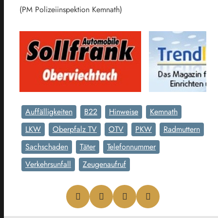
(PM Polizeiinspektion Kemnath)
Auffälligkeiten
B22
Hinweise
Kemnath
LKW
Oberpfalz TV
OTV
PKW
Radmuttern
Sachschaden
Täter
Telefonnummer
Verkehrsunfall
Zeugenaufruf