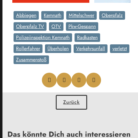
Abbiegen
Kemnath
Mittelschwer
Oberpfalz
Oberpfalz TV
OTV
Pkw-Gespann
Polizeiinspektion Kemnath
Radkasten
Rollerfahrer
Überholen
Verkehrsunfall
verletzt
Zusammenstoß
Zurück
Das könnte Dich auch interessieren