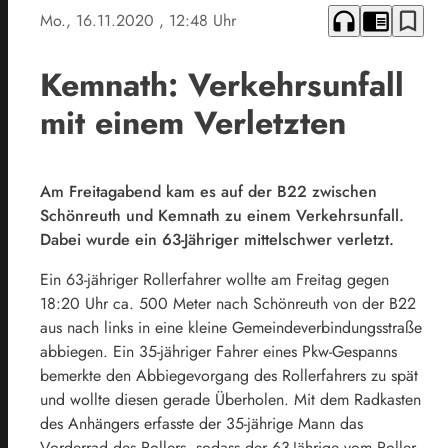
headphones
chrome_reader_mode
bookmark_border
Mo., 16.11.2020
, 12:48 Uhr
Kemnath: Verkehrsunfall
mit einem Verletzten
Am Freitagabend kam es auf der B22 zwischen
Schönreuth und Kemnath zu einem Verkehrsunfall.
Dabei wurde ein 63-Jähriger mittelschwer verletzt.
Ein 63-jähriger Rollerfahrer wollte am Freitag gegen
18:20 Uhr ca. 500 Meter nach Schönreuth von der B22
aus nach links in eine kleine Gemeindeverbindungsstraße
abbiegen. Ein 35-jähriger Fahrer eines Pkw-Gespanns
bemerkte den Abbiegevorgang des Rollerfahrers zu spät
und wollte diesen gerade Überholen. Mit dem Radkasten
des Anhängers erfasste der 35-jährige Mann das
Vorderrad des Rollers, sodass der 63-Jährige vom Roller