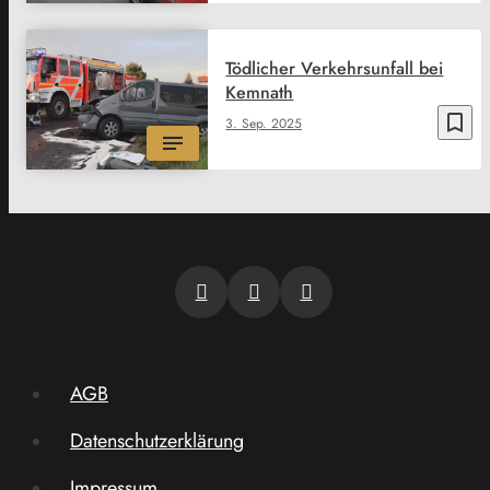
Tödlicher Verkehrsunfall bei
Kemnath
bookmark_border
3. Sep. 2025
AGB
Datenschutzerklärung
Impressum