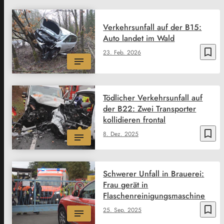
Verkehrsunfall auf der B15:
Auto landet im Wald
bookmark_border
23. Feb. 2026
Tödlicher Verkehrsunfall auf
der B22: Zwei Transporter
kollidieren frontal
bookmark_border
8. Dez. 2025
Schwerer Unfall in Brauerei:
Frau gerät in
Flaschenreinigungsmaschine
bookmark_border
25. Sep. 2025