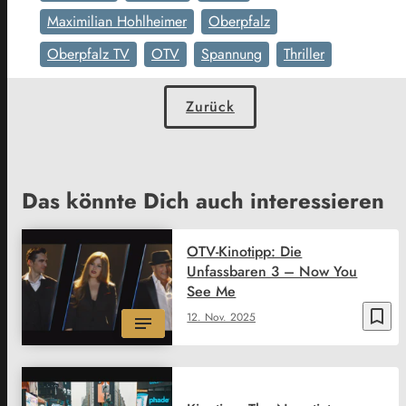
Maximilian Hohlheimer
Oberpfalz
Oberpfalz TV
OTV
Spannung
Thriller
Zurück
Das könnte Dich auch interessieren
OTV-Kinotipp: Die
Unfassbaren 3 – Now You
See Me
bookmark_border
12. Nov. 2025