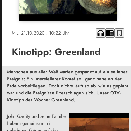
headphones
chrome_reader_mode
bookmark_border
Mi., 21.10.2020
, 10:22 Uhr
Kinotipp: Greenland
Menschen aus aller Welt warten gespannt auf ein seltenes
Ereignis: Ein interstellarer Komet soll ganz nahe an der
Erde vorbeifliegen. Doch nichts läuft so ab, wie es geplant
war und die Ereignisse überschlagen sich. Unser OTV-
Kinotipp der Woche: Greenland.
John Garrity und seine Familie
fiebern gemeinsam mit
geladenen Gästen auf das