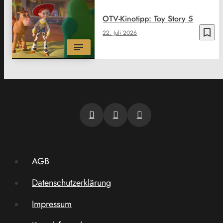
OTV-Kinotipp: Toy Story 5
bookmark_border
22. Juli 2026
AGB
Datenschutzerklärung
Impressum