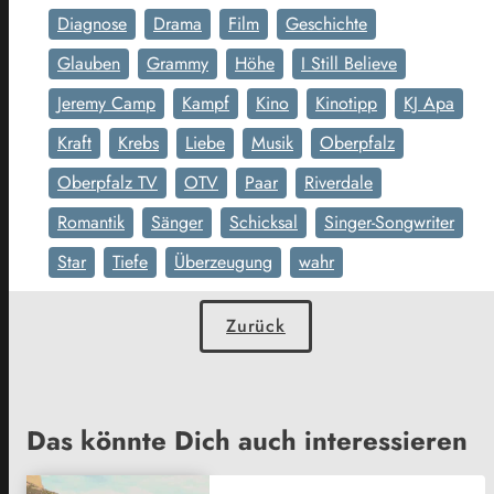
Diagnose
Drama
Film
Geschichte
Glauben
Grammy
Höhe
I Still Believe
Jeremy Camp
Kampf
Kino
Kinotipp
KJ Apa
Kraft
Krebs
Liebe
Musik
Oberpfalz
Oberpfalz TV
OTV
Paar
Riverdale
Romantik
Sänger
Schicksal
Singer-Songwriter
Star
Tiefe
Überzeugung
wahr
Zurück
Das könnte Dich auch interessieren