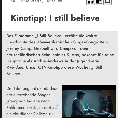
headphones
chrome_reader_mode
bookmark_border
Mi., 12.08.2020
, 14:07 Uhr
Kinotipp: I still believe
Das Filmdrama „I Still Believe“ erzählt die wahre
Geschichte des US-amerikanischen Singer-Songwriters
Jeremy Camp. Gespielt wird Camp von dem
neuseeländischen Schauspieler KJ Apa, bekannt für seine
Hauptrolle als Archie Andrews in der Jugendserie
Riverdale
. Unser OTV-Kinotipp diese Woche: „I Still
Believe“.
Der Film beginnt damit, dass
der aufstrebende Sänger
Jeremy von Indiana nach
Kalifornien zieht, um dort auf
ein christliches College zu