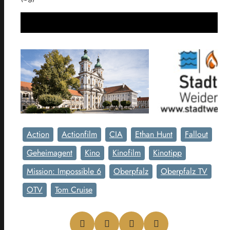
Action
Actionfilm
CIA
Ethan Hunt
Fallout
Geheimagent
Kino
Kinofilm
Kinotipp
Mission: Impossible 6
Oberpfalz
Oberpfalz TV
OTV
Tom Cruise