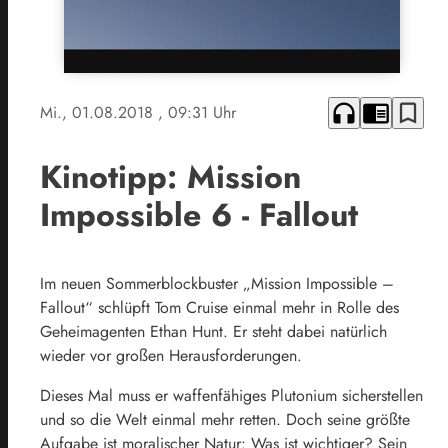
headphones
chrome_reader_mode
bookmark_border
Mi., 01.08.2018
, 09:31 Uhr
Kinotipp: Mission
Impossible 6 - Fallout
Im neuen Sommerblockbuster „Mission Impossible –
Fallout“ schlüpft Tom Cruise einmal mehr in Rolle des
Geheimagenten Ethan Hunt. Er steht dabei natürlich
wieder vor großen Herausforderungen.
Dieses Mal muss er waffenfähiges Plutonium sicherstellen
und so die Welt einmal mehr retten. Doch seine größte
Aufgabe ist moralischer Natur: Was ist wichtiger? Sein