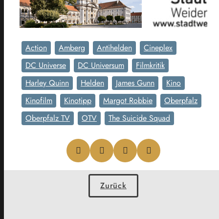
Action
Amberg
Antihelden
Cineplex
DC Universe
DC Universum
Filmkritik
Harley Quinn
Helden
James Gunn
Kino
Kinofilm
Kinotipp
Margot Robbie
Oberpfalz
Oberpfalz TV
OTV
The Suicide Squad
Zurück