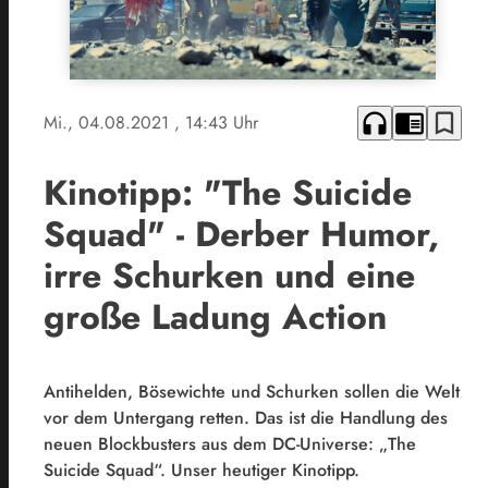
headphones
chrome_reader_mode
bookmark_border
Mi., 04.08.2021
, 14:43 Uhr
Kinotipp: "The Suicide
Squad" - Derber Humor,
irre Schurken und eine
große Ladung Action
Antihelden, Bösewichte und Schurken sollen die Welt
vor dem Untergang retten. Das ist die Handlung des
neuen Blockbusters aus dem DC-Universe: „The
Suicide Squad“. Unser heutiger Kinotipp.