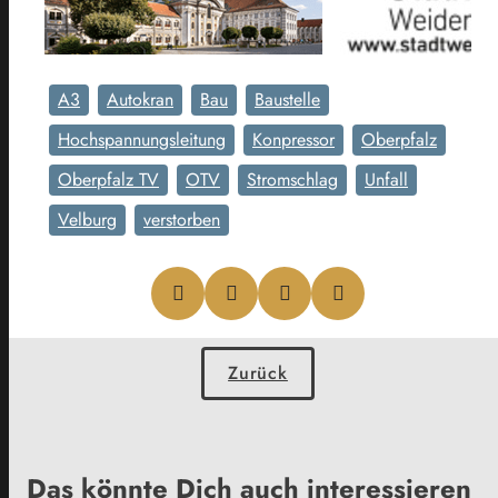
A3
Autokran
Bau
Baustelle
Hochspannungsleitung
Konpressor
Oberpfalz
Oberpfalz TV
OTV
Stromschlag
Unfall
Velburg
verstorben
Zurück
Das könnte Dich auch interessieren