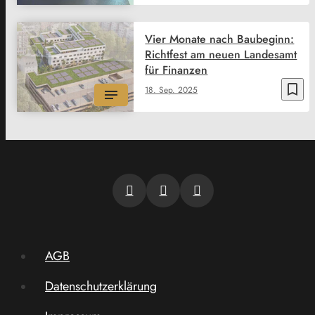
Vier Monate nach Baubeginn:
Richtfest am neuen Landesamt
für Finanzen
bookmark_border
18. Sep. 2025
AGB
Datenschutzerklärung