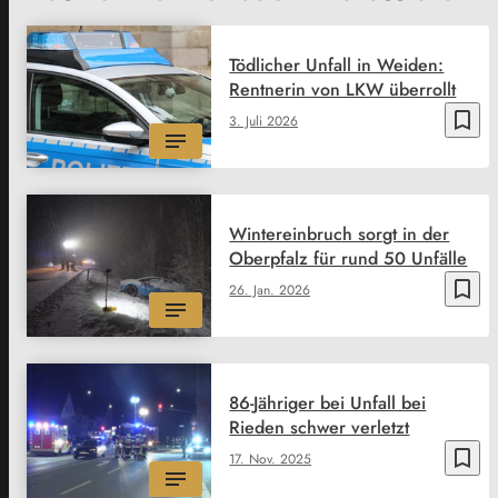
Tödlicher Unfall in Weiden:
Rentnerin von LKW überrollt
bookmark_border
3. Juli 2026
Wintereinbruch sorgt in der
Oberpfalz für rund 50 Unfälle
bookmark_border
26. Jan. 2026
86-Jähriger bei Unfall bei
Rieden schwer verletzt
bookmark_border
17. Nov. 2025