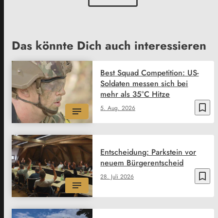
Das könnte Dich auch interessieren
Best Squad Competition: US-
Soldaten messen sich bei
mehr als 35°C Hitze
bookmark_border
5. Aug. 2026
Entscheidung: Parkstein vor
neuem Bürgerentscheid
bookmark_border
28. Juli 2026