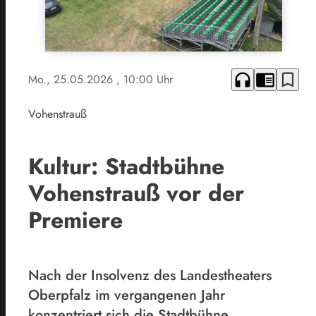
headphones
chrome_reader_mode
bookmark_border
Mo., 25.05.2026
, 10:00 Uhr
Vohenstrauß
Kultur: Stadtbühne
Vohenstrauß vor der
Premiere
Nach der Insolvenz des Landestheaters
Oberpfalz im vergangenen Jahr
konzentriert sich die Stadtbühne