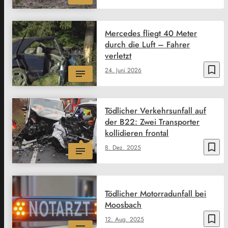
Mercedes fliegt 40 Meter
durch die Luft – Fahrer
verletzt
bookmark_border
24. Juni 2026
Tödlicher Verkehrsunfall auf
der B22: Zwei Transporter
kollidieren frontal
bookmark_border
8. Dez. 2025
Tödlicher Motorradunfall bei
Moosbach
bookmark_border
12. Aug. 2025