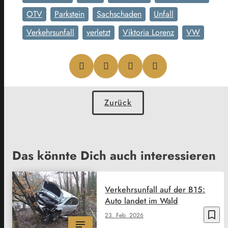
OTV
Parkstein
Sachschaden
Unfall
Verkehrsunfall
verletzt
Viktoria Lorenz
VW
Zurück
Das könnte Dich auch interessieren
Verkehrsunfall auf der B15:
Auto landet im Wald
bookmark_border
23. Feb. 2026