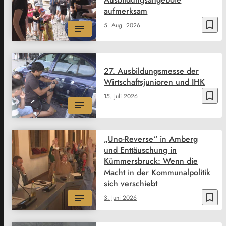
aufmerksam
bookmark_border
5. Aug. 2026
27. Ausbildungsmesse der
Wirtschaftsjunioren und IHK
bookmark_border
15. Juli 2026
„Uno-Reverse“ in Amberg
und Enttäuschung in
Kümmersbruck: Wenn die
Macht in der Kommunalpolitik
sich verschiebt
bookmark_border
3. Juni 2026