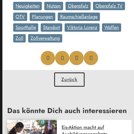
Neuigkeiten
Nutzen
Oberpfalz
Oberpfalz TV
OTV
Planungen
Raumschießanlage
Sporthalle
Standort
Viktoria Lorenz
Waffen
Zoll
Zollverwaltung
Zurück
Das könnte Dich auch interessieren
Eis-Aktion macht auf
Ausbildungsangebote