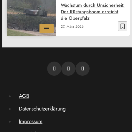
Wachstum durch Unsicherheit:
Der Rüstungsboom erreicht
die Oberpfalz
bookmark_border
27. März 2026
AGB
Datenschutzerklärung
Impressum