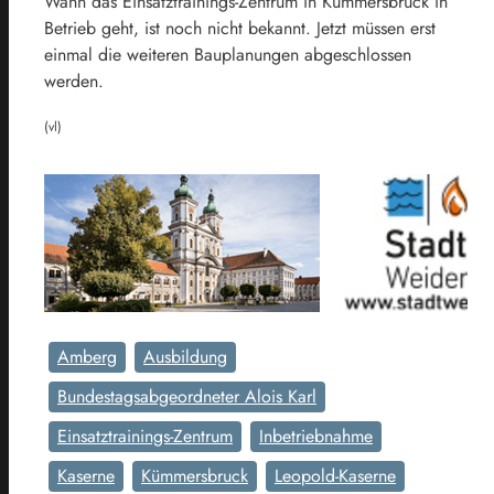
Wann das Einsatztrainings-Zentrum in Kümmersbruck in
Betrieb geht, ist noch nicht bekannt. Jetzt müssen erst
einmal die weiteren Bauplanungen abgeschlossen
werden.
(vl)
Amberg
Ausbildung
Bundestagsabgeordneter Alois Karl
Einsatztrainings-Zentrum
Inbetriebnahme
Kaserne
Kümmersbruck
Leopold-Kaserne