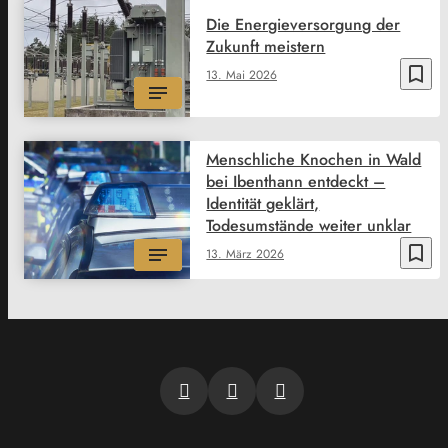
Die Energieversorgung der
Zukunft meistern
bookmark_border
13. Mai 2026
Menschliche Knochen in Wald
bei Ibenthann entdeckt –
Identität geklärt,
Todesumstände weiter unklar
bookmark_border
13. März 2026