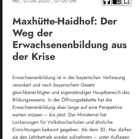
headphones
chrome_reader_mode
bookmark_border
Mo., 01.06.2020
, 07:00 Uhr
Maxhütte-Haidhof: Der
Weg der
Erwachsenenbildung aus
der Krise
Erwachsenenbildung ist in der bayerischen Verfassung
verankert und nach bayerischem Gesetz
gleichberechtigter und eigenständiger Hauptbereich des
Bildungswesens. In der Öffnungsdebatte hat die
Erwachsenenbildung aber lange auf eine Perspektive
warten müssen – bis jetzt. Der Ministerrat hat
Lockerungen für Volkshochschulen und ähnliche
Einrichtungen bekannt gegeben. Ab dem 30. Mai dürfen
sie den Lehrbetrieb wieder aufnehmen – unter Auflagen