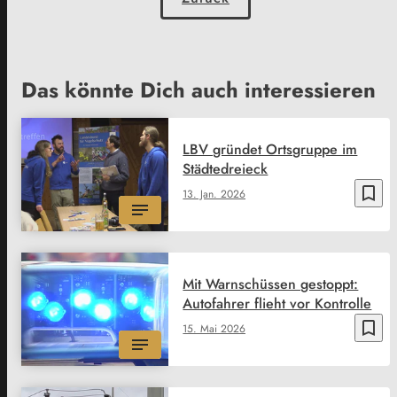
Das könnte Dich auch interessieren
LBV gründet Ortsgruppe im
Städtedreieck
bookmark_border
13. Jan. 2026
Mit Warnschüssen gestoppt:
Autofahrer flieht vor Kontrolle
bookmark_border
15. Mai 2026