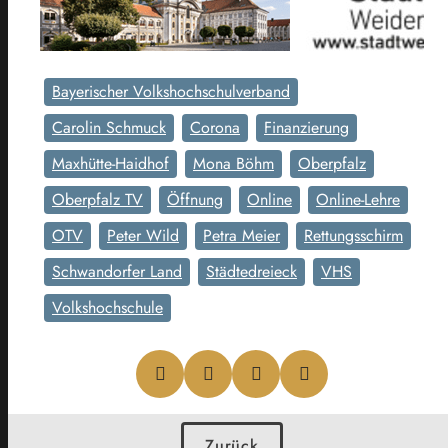
Bayerischer Volkshochschulverband
Carolin Schmuck
Corona
Finanzierung
Maxhütte-Haidhof
Mona Böhm
Oberpfalz
Oberpfalz TV
Öffnung
Online
Online-Lehre
OTV
Peter Wild
Petra Meier
Rettungsschirm
Schwandorfer Land
Städtedreieck
VHS
Volkshochschule
Zurück