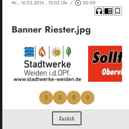
Mi., 16.03.2016
, 15:02 Uhr
/
play_circle_outline
00:00
headphones
chrome_reader_mode
bookmark_border
Banner Riester.jpg
Zurück