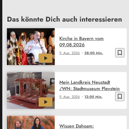
Das könnte Dich auch interessieren
Kirche in Bayern vom
09.08.2026
bookmark_border
9. Aug. 2026
28:00 Min.
Mein Landkreis Neustadt
/WN: Stadtmuseum Pleystein
bookmark_border
9. Aug. 2026
12:00 Min.
Wissen Dahoam: