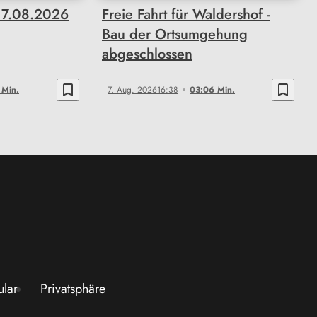
 7.08.2026
Freie Fahrt für Waldershof -
Bau der Ortsumgehung
abgeschlossen
bookmark_border
bookmark_border
 Min.
7. Aug. 2026
16:38
03:06 Min.
ular
Privatsphäre