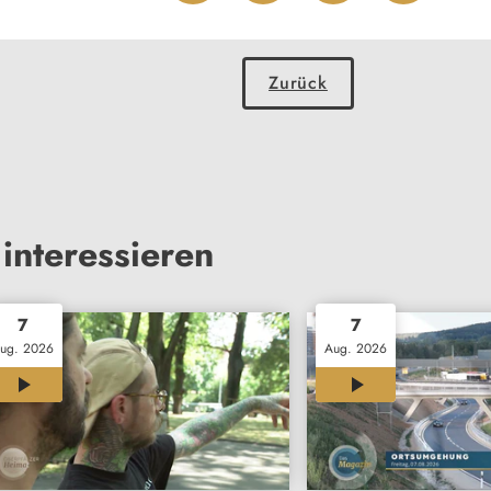
Zurück
interessieren
7
7
ug. 2026
Aug. 2026
07:01
23:56