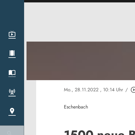
Mo., 28.11.2022
, 10:14 Uhr
/
play_circle_
Eschenbach
1500 neue B