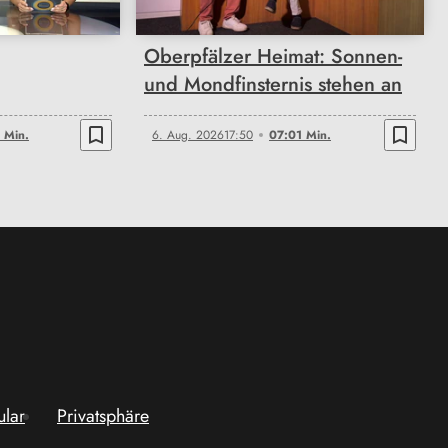
Oberpfälzer Heimat: Sonnen-
und Mondfinsternis stehen an
bookmark_border
bookmark_border
 Min.
6. Aug. 2026
17:50
07:01 Min.
ular
Privatsphäre