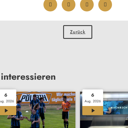
Zurück
interessieren
6
6
ug. 2026
Aug. 2026
12:02
24:15