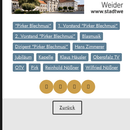
"Pirker Blechmusi"
1. Vorstand "Pirker Blechmusi"
2. Vorstand "Pirker Blechmusi"
Blasmusik
Dirigent "Pirker Blechmusi"
Hans Zimmerer
Jubiläum
Kapelle
Klaus Häusler
Oberpfalz TV
OTV
Pirk
Reinhold Nößner
Wilfried Nößner
Zurück