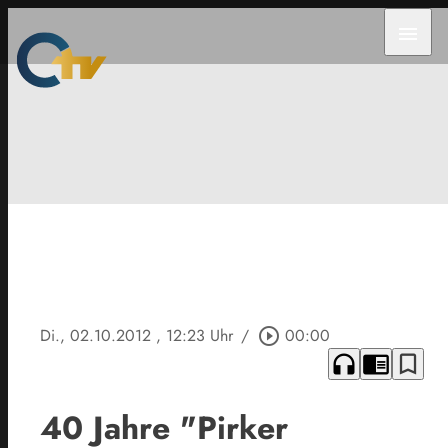
menu
Di., 02.10.2012
, 12:23 Uhr
/
play_circle_outline
00:00
headphones
chrome_reader_mode
bookmark_border
40 Jahre "Pirker