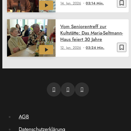
bookmark_border
14. Jan. 2026
03:14 Min.
Vom Seniorentreff zur
Kultstätte: Das Maria-Seltmann-
Haus feiert 30 Jahre
bookmark_border
12. Jan. 2026
03:24 Min.
AGB
Datenschutzerklärung