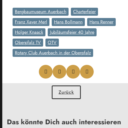
Bergbaumuseum Auerbach
Charterfeier
Franz Xaver Merl
Hans Bollmann
Hans Renner
Holger Knaack
Jubiläumsfeier 40 Jahre
Oberpfalz TV
OTV
Rotary Club Auerbach in der Oberpfalz
Zurück
Das könnte Dich auch interessieren