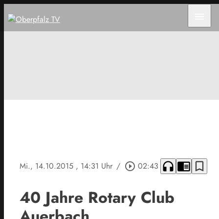
menu
headphones
chrome_reader_mode
bookmark_border
Mi., 14.10.2015
, 14:31 Uhr
/
play_circle_outline
02:43
40 Jahre Rotary Club
Auerbach