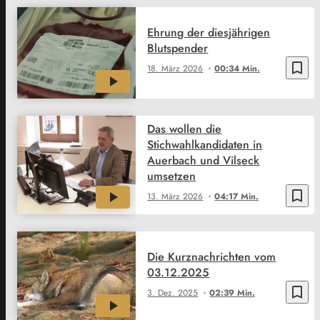
Ehrung der diesjährigen
Blutspender
bookmark_border
18. März 2026
00:34 Min.
Das wollen die
Stichwahlkandidaten in
Auerbach und Vilseck
umsetzen
bookmark_border
13. März 2026
04:17 Min.
Die Kurznachrichten vom
03.12.2025
bookmark_border
3. Dez. 2025
02:39 Min.