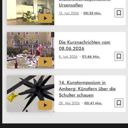
Ursensollen
bookmark_border
15. Juni 2026
00:33 Min.
Die Kurznachrichten vom
08.06.2026
bookmark_border
8. Juni 2026
01:46 Min.
14. Kunstsymposium in
Amberg: Künstlern über die
Schulter schauen
bookmark_border
28. Mai 2026
00:41 Min.