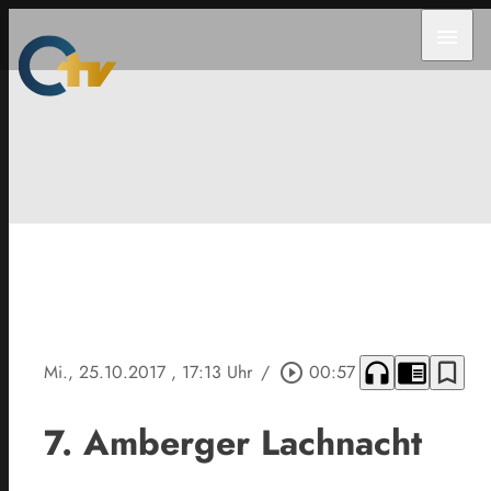
menu
headphones
chrome_reader_mode
bookmark_border
Mi., 25.10.2017
, 17:13 Uhr
/
play_circle_outline
00:57
7. Amberger Lachnacht