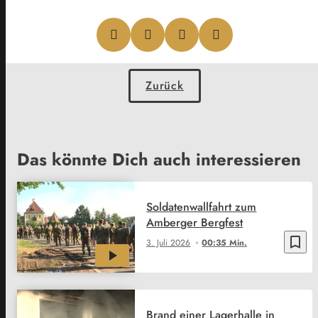
Zurück
Das könnte Dich auch interessieren
Soldatenwallfahrt zum
Amberger Bergfest
bookmark_border
3. Juli 2026
00:35 Min.
Brand einer Lagerhalle in