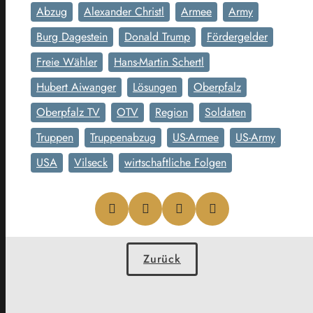
Abzug
Alexander Christl
Armee
Army
Burg Dagestein
Donald Trump
Fördergelder
Freie Wähler
Hans-Martin Schertl
Hubert Aiwanger
Lösungen
Oberpfalz
Oberpfalz TV
OTV
Region
Soldaten
Truppen
Truppenabzug
US-Armee
US-Army
USA
Vilseck
wirtschaftliche Folgen
Zurück