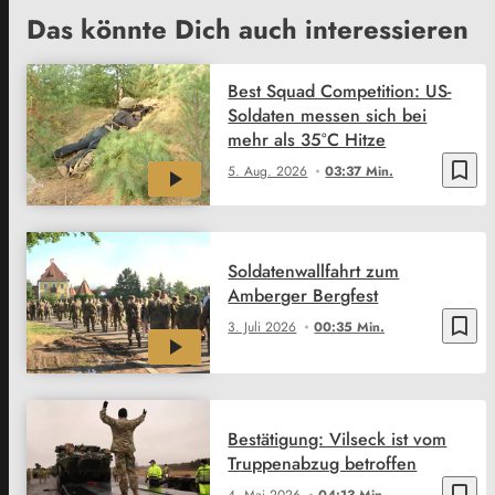
Das könnte Dich auch interessieren
Best Squad Competition: US-
Soldaten messen sich bei
mehr als 35°C Hitze
bookmark_border
5. Aug. 2026
03:37 Min.
Soldatenwallfahrt zum
Amberger Bergfest
bookmark_border
3. Juli 2026
00:35 Min.
Bestätigung: Vilseck ist vom
Truppenabzug betroffen
bookmark_border
4. Mai 2026
04:13 Min.