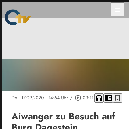
menu
headphones
chrome_reader_mode
bookmark_border
Do., 17.09.2020
, 14:54 Uhr
/
play_circle_outline
03:11
Aiwanger zu Besuch auf
Burg Dagestein