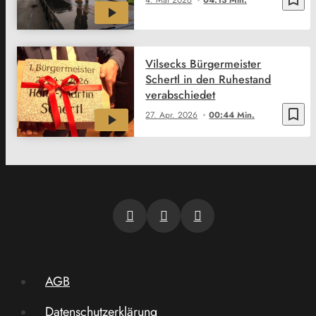
Vilsecks Bürgermeister
Schertl in den Ruhestand
verabschiedet
bookmark_border
27. Apr. 2026
00:44 Min.
AGB
Datenschutzerklärung